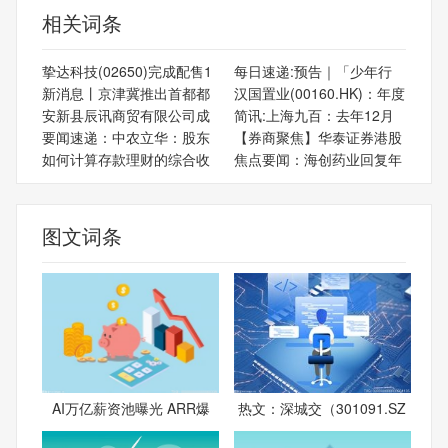
相关词条
挚达科技(02650)完成配售1
每日速递:预告｜「少年行
新消息丨京津冀推出首都都
汉国置业(00160.HK)：年度
安新县辰讯商贸有限公司成
简讯:上海九百：去年12月
要闻速递：中农立华：股东
【券商聚焦】华泰证券港股
如何计算存款理财的综合收
焦点要闻：海创药业回复年
图文词条
AI万亿薪资池曝光 ARR爆
热文：深城交（301091.SZ