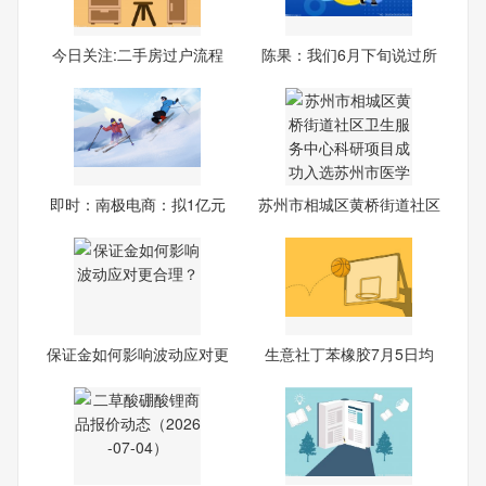
今日关注:二手房过户流程
陈果：我们6月下旬说过所
中
有
即时：南极电商：拟1亿元
苏州市相城区黄桥街道社区
—2
卫
保证金如何影响波动应对更
生意社丁苯橡胶7月5日均
合
差为