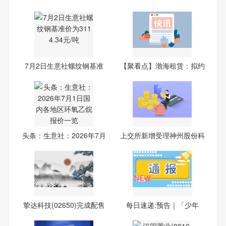
7月2日生意社螺纹钢基准
【聚看点】渤海租赁：拟约
价为
14
头条：生意社：2026年7月
上交所新增受理神州股份科
1日
创
挚达科技(02650)完成配售
每日速递:预告｜「少年
191
行，