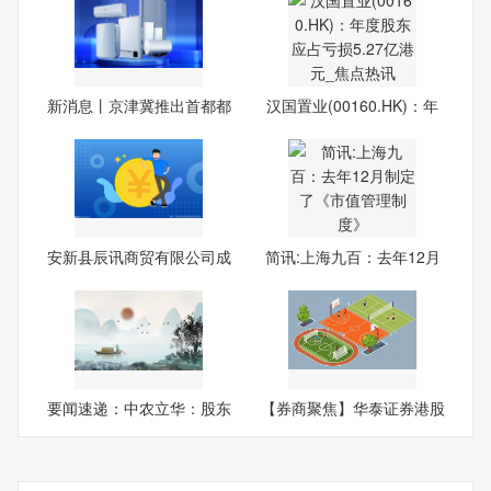
新消息丨京津冀推出首都都
汉国置业(00160.HK)：年
市
度股
安新县辰讯商贸有限公司成
简讯:上海九百：去年12月
立
制
要闻速递：中农立华：股东
【券商聚焦】华泰证券港股
广
策