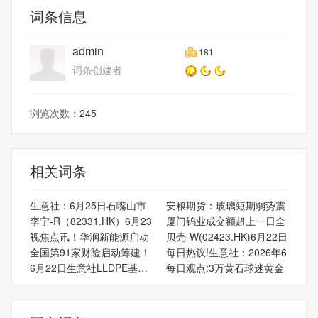
词条信息
admin
181
词条创建者
浏览次数：
245
相关词条
生意社：6月25日石嘴山市
安粮期货：玻璃短期弱势震
李宁-R（82331.HK）6月23
厦门钨业成交额超上一日全
视焦点讯！华润新能源启动
贝壳-W(02423.HK)6月22日
全国第91家财险启动筹建！
每日热议!生意社：2026年6
6月22日生意社LLDPE基准价
每日观点:3万黄石球迷黄金