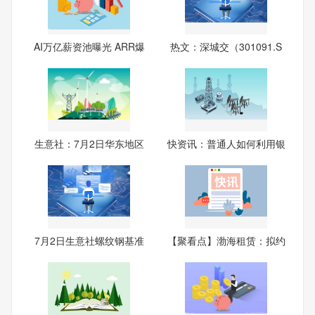
AI万亿薪资池曝光 ARR爆
热文：深城交（301091.S
发
Z）
生意社：7月2日华东地区
快资讯：普通人如何利用银
醋酸
行
7月2日生意社螺纹钢基准
【聚看点】渤海租赁：拟约
价为
14