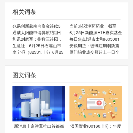
相关词条
兆易创新获南向资金连续3
当前热议!津药药业：截至
通威太阳能申请异质结组件
6月25日新能源ETF嘉实基金
和讯刘彦军：指数三连阳，
每日焦点!退市太和(605081
生意社：6月25日石嘴山市
安粮期货：玻璃短期弱势震
李宁-R（82331.HK）6月23
厦门钨业成交额超上一日全
图文词条
新消息丨京津冀推出首都都
汉国置业(00160.HK)：年度