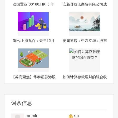
汉国置业(00160.HK)：年
安新县辰讯商贸有限公司成
度股
立
简讯:上海九百：去年12月
要闻速递：中农立华：股东
制
广
【券商聚焦】华泰证券港股
如何计算存款理财的综合收
策
益
词条信息
admin
181