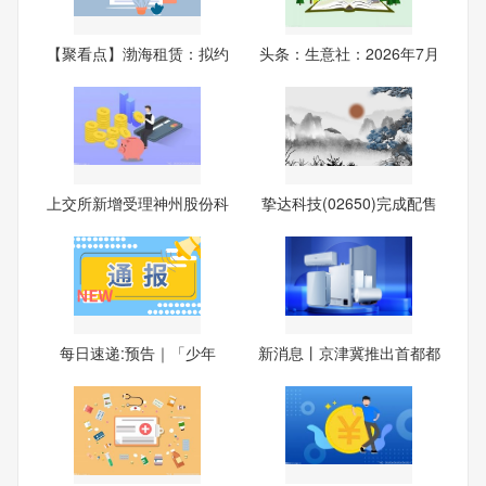
【聚看点】渤海租赁：拟约
头条：生意社：2026年7月
14
1日
上交所新增受理神州股份科
挚达科技(02650)完成配售
创
191
每日速递:预告｜「少年
新消息丨京津冀推出首都都
行，
市