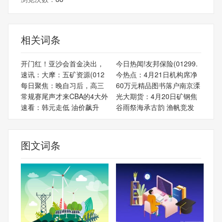
相关词条
开门红！亚沙会首金决出，
今日热闻!友邦保险(01299.
速讯：大摩：五矿资源(012
今热点：4月21日机构席净
每日聚焦：晚自习后，高三
60万元精品图书落户南京溧
常规赛尾声才来CBA的4大外
光大期货：4月20日矿钢焦
速看：韩元走低 油价飙升
谷雨祭海承古韵 渔帆竞发
图文词条