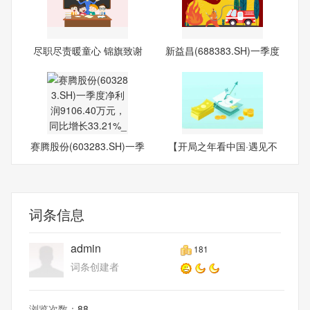
尽职尽责暖童心 锦旗致谢
新益昌(688383.SH)一季度
显
净
赛腾股份(603283.SH)一季
【开局之年看中国·遇见不
度
一
词条信息
admin
181
词条创建者
浏览次数：
88