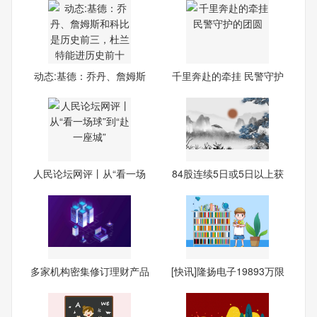
动态:基德：乔丹、詹姆斯
千里奔赴的牵挂 民警守护
和
的
人民论坛网评丨从“看一场
84股连续5日或5日以上获
球
融资
多家机构密集修订理财产品
[快讯]隆扬电子19893万限
说
售