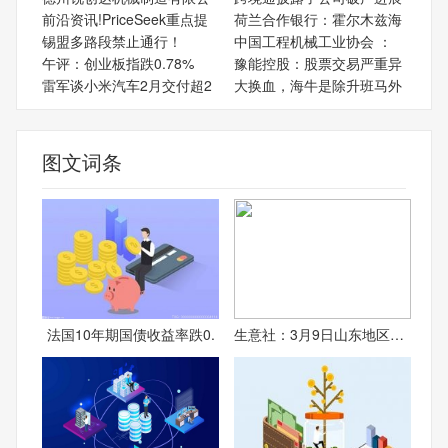
前沿资讯!PriceSeek重点提
荷兰合作银行：霍尔木兹海
锡盟多路段禁止通行！
中国工程机械工业协会 ：
午评：创业板指跌0.78%
豫能控股：股票交易严重异
雷军谈小米汽车2月交付超2
大换血，海牛是除升班马外
图文词条
法国10年期国债收益率跌0.
生意社：3月9日山东地区DM