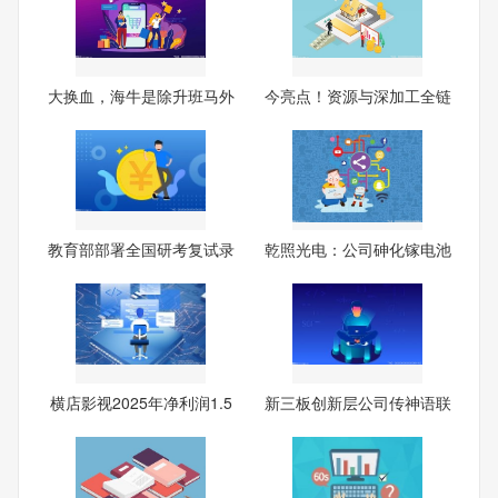
大换血，海牛是除升班马外
今亮点！资源与深加工全链
唯
贯
教育部部署全国研考复试录
乾照光电：公司砷化镓电池
取
外
横店影视2025年净利润1.5
新三板创新层公司传神语联
9亿
大