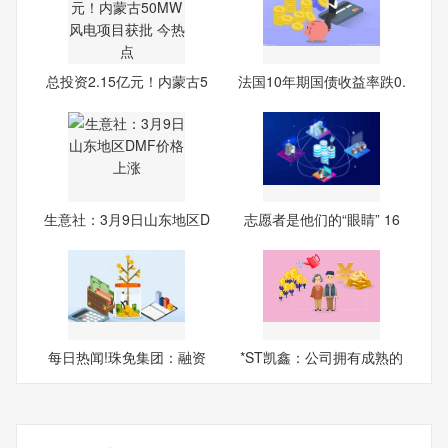
总投资2.15亿元！内蒙古5
法国10年期国债收益率跌0.
0MW
4
生意社：3月9日山东地区D
志愿者是他们的“眼睛” 16
MF
每日热闻!珠免集团：融资
*ST凯鑫：公司拥有成熟的
净
膜