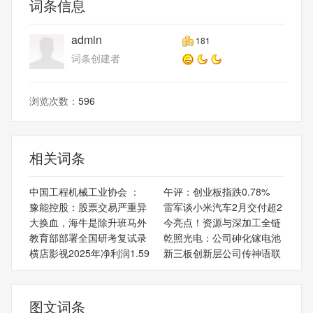
词条信息
admin
181
词条创建者
浏览次数：
596
相关词条
中国工程机械工业协会 ：
午评：创业板指跌0.78%
豫能控股：股票交易严重异
雷军谈小米汽车2月交付超2
大换血，海牛是除升班马外
今亮点！资源与深加工全链
教育部部署全国研考复试录
乾照光电：公司砷化镓电池
横店影视2025年净利润1.59
新三板创新层公司传神语联
图文词条