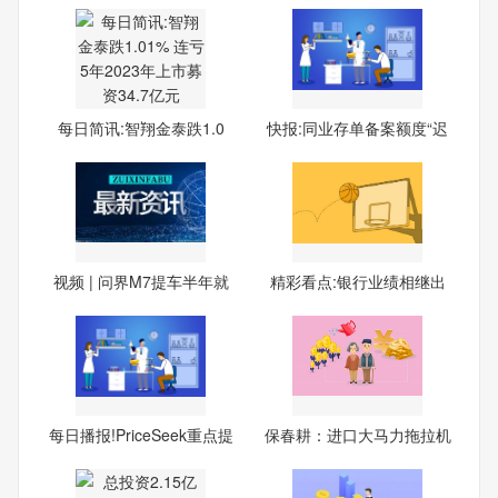
每日简讯:智翔金泰跌1.0
快报:同业存单备案额度“迟
1%
视频 | 问界M7提车半年就
精彩看点:银行业绩相继出
炉
每日播报!PriceSeek重点提
保春耕：进口大马力拖拉机
醒
快