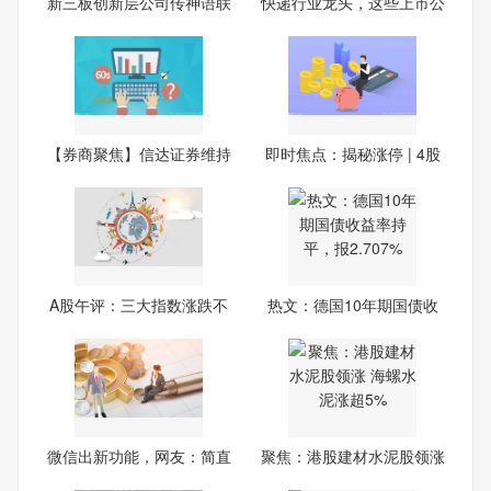
新三板创新层公司传神语联
快递行业龙头，这些上市公
大
司
【券商聚焦】信达证券维持
即时焦点：揭秘涨停 | 4股
玖
A股午评：三大指数涨跌不
热文：德国10年期国债收
一
益率
微信出新功能，网友：简直
聚焦：港股建材水泥股领涨
是