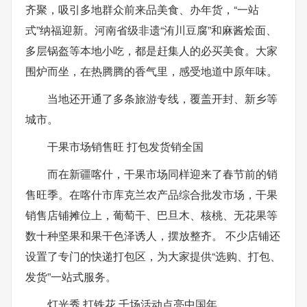
齐聚，吸引多地群众前来品美食、办年货，“一站
式”纳福迎新。河南省级非遗“洧川豆腐”和麻酱烩面、
多层锅盔等本地小吃，都是赶集人的必买美食。大家
围炉而坐，在热腾腾的香气里，感受地道中原年味。
当地还开通了多条旅游专线，覆盖开封、新乡等
城市。
干果市场销售旺 打包发货销全国
而在新疆喀什，干果市场同样迎来了春节前的销
售旺季。在喀什市库克兰农产品综合批发市场，干果
销售店铺摊位上，葡萄干、巴旦木、核桃、无花果等
数十种坚果和果干色泽诱人，摆放整齐。 不少店铺还
设置了专门的快递打包区，为大家提供“选购、打包、
发货”一站式服务。
灯光秀 打铁花 千场活动点亮中国年