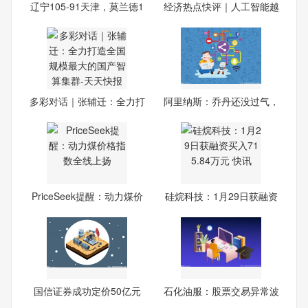
辽宁105-91天津，莫兰德1
经济热点快评｜人工智能越
4+2
来
多彩对话｜张辅迁：全力打
阿里纳斯：乔丹还没过气，
造
是
PriceSeek提醒：动力煤价
硅烷科技：1月29日获融资
格
买
国信证券成功定价50亿元
石化油服：股票交易异常波
公司
动