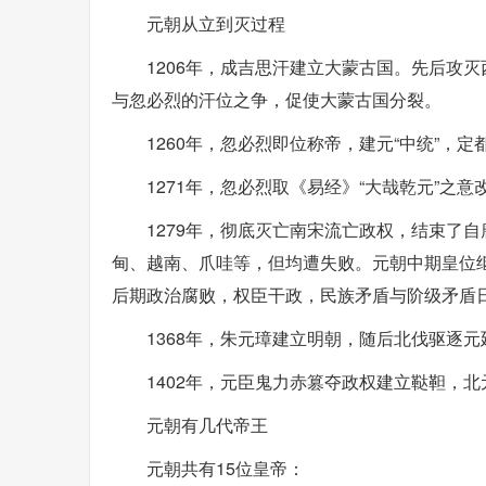
元朝从立到灭过程
1206年，成吉思汗建立大蒙古国。先后攻
与忽必烈的汗位之争，促使大蒙古国分裂。
1260年，忽必烈即位称帝，建元“中统”，定
1271年，忽必烈取《易经》“大哉乾元”之意
1279年，彻底灭亡南宋流亡政权，结束了
甸、越南、爪哇等，但均遭失败。元朝中期皇位
后期政治腐败，权臣干政，民族矛盾与阶级矛盾
1368年，朱元璋建立明朝，随后北伐驱逐
1402年，元臣鬼力赤篡夺政权建立鞑靼，北
元朝有几代帝王
元朝共有15位皇帝：