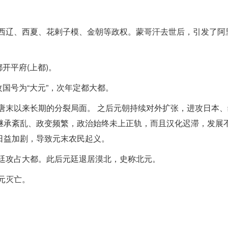
灭西辽、西夏、花剌子模、金朝等政权。蒙哥汗去世后，引发了阿
都开平府(上都)。
改国号为“大元”，次年定都大都。
自唐末以来长期的分裂局面。 之后元朝持续对外扩张，进攻日本、
继承紊乱、政变频繁，政治始终未上正轨，而且汉化迟滞，发展
日益加剧，导致元末农民起义。
元廷攻占大都。此后元廷退居漠北，史称北元。
元灭亡。