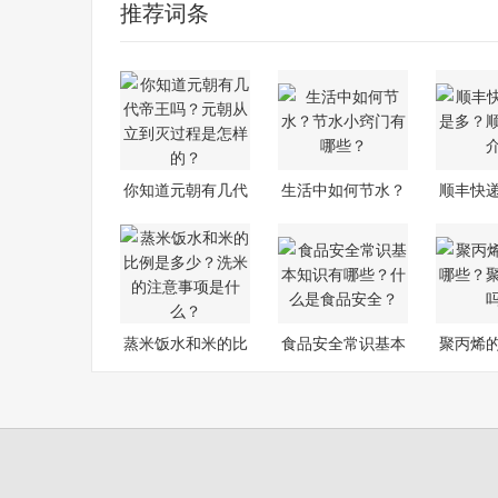
推荐词条
你知道元朝有几代
生活中如何节水？
顺丰快
帝王吗？元
节水小窍门
多？
蒸米饭水和米的比
食品安全常识基本
聚丙烯
例是多少
知识有哪些
些