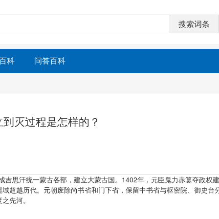
百科
问答百科
立到灭过程是怎样的？
，成吉思汗统一蒙古各部，建立大蒙古国。1402年，元臣鬼力赤篡夺政权
疆域超越历代。元朝废除尚书省和门下省，保留中书省与枢密院、御史台
度之先河。