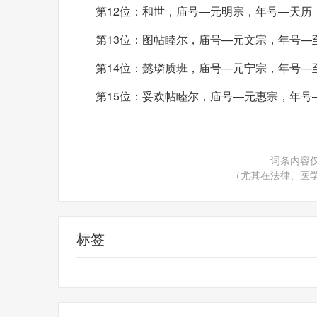
第12位：和世，庙号—元明宗，年号—天历，
第13位：图帖睦尔，庙号—元文宗，年号—至顺
第14位：懿璘质班，庙号—元宁宗，年号—至
第15位：妥欢帖睦尔，庙号—元惠宗，年号—，
词条内容
（尤其在法律、医
标签
元朝多少年
元朝一共多少年的历史
元朝有几代帝王
元朝从