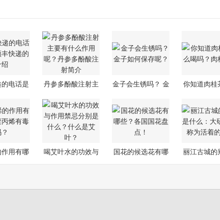
递的电话是
丹参多酚酸注射主
金子会生锈吗？ 金
你知道肉桂
顺丰快
要有什么作
子如何保
喝吗？
的作用有哪
喝艾叶水的功效与
国花的候选花有哪
丽江古城的
？聚丙
作用禁忌
些？各国国
什么：