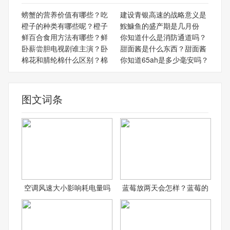
螃蟹的营养价值有哪些？吃
建设青银高速的战略意义是
橙子的种类有哪些呢？橙子
鮟鱇鱼的盛产期是几月份
鲜百合食用方法有哪些？鲜
你知道什么是消防通道吗？
卧薪尝胆电视剧谁主演？卧
甜面酱是什么东西？甜面酱
棉花和腈纶棉什么区别？棉
你知道65ah是多少毫安吗？
图文词条
空调风速大小影响耗电量吗
蓝莓放两天会怎样？蓝莓的