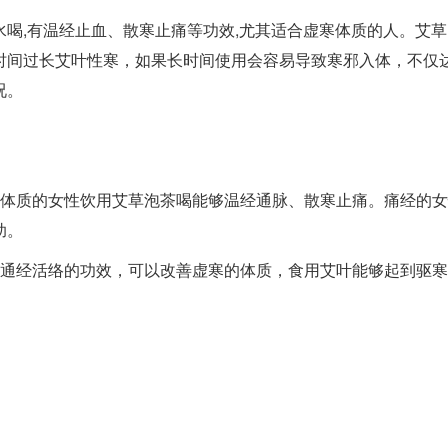
泡水喝,有温经止血、散寒止痛等功效,尤其适合虚寒体质的人。艾
时间过长艾叶性寒，如果长时间使用会容易导致寒邪入体，不仅
况。
性体质的女性饮用艾草泡茶喝能够温经通脉、散寒止痛。痛经的
助。
有通经活络的功效，可以改善虚寒的体质，食用艾叶能够起到驱