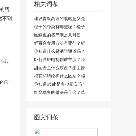
相关词条
草的药
达不到
建设青银高速的战略意义是
橙子的种类有哪些呢？橙子
鮟鱇鱼的盛产期是几月份
鲜百合食用方法有哪些？鲜
你知道什么是消防通道吗？
卧薪尝胆电视剧谁主演？卧
女性朋
甜面酱是什么东西？甜面酱
棉花和腈纶棉什么区别？棉
寒的功
你知道65ah是多少毫安吗？
红烧草鱼的做法是什么？草
图文词条