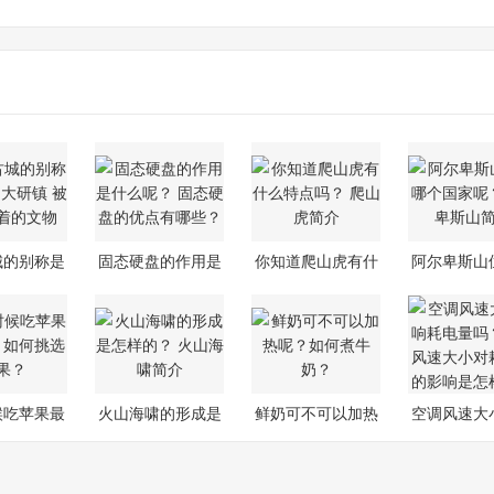
艾叶
艾叶的食用方法
城的别称是
固态硬盘的作用是
你知道爬山虎有什
阿尔卑斯山
：大研
什么呢？
么特点吗？
个国家
候吃苹果最
火山海啸的形成是
鲜奶可不可以加热
空调风速大
？如何
怎样的？
呢？如何煮
耗电量