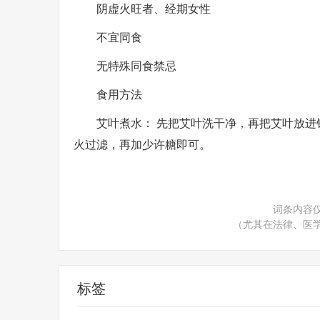
阴虚火旺者、经期女性
不宜同食
无特殊同食禁忌
食用方法
艾叶煮水： 先把艾叶洗干净，再把艾叶放进
火过滤，再加少许糖即可。
词条内容
（尤其在法律、医
标签