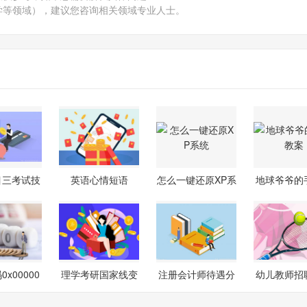
学等领域），建议您咨询相关领域专业人士。
目三考试技
英语心情短语
怎么一键还原XP系
地球爷爷的
图解
统
案
x00000
理学考研国家线变
注册会计师待遇分
幼儿教师招
解决方法
化趋势(-)
析及就业前
试题及