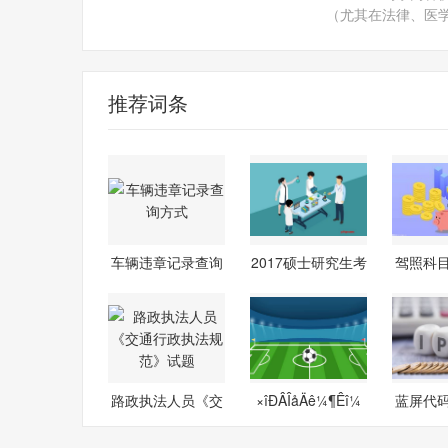
（尤其在法律、医
推荐词条
车辆违章记录查询
2017硕士研究生考
驾照科
方式
试成绩查询
巧
路政执法人员《交
×îÐÂÎåÄê¼¶Êî¼
蓝屏代码0
通行政执法
001