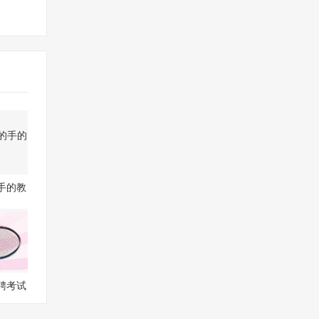
手的教
聘考试
答案