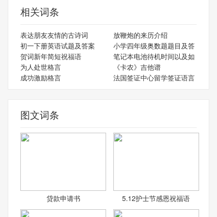
相关词条
表达朋友友情的古诗词
放鞭炮的来历介绍
初一下册英语试题及答案
小学四年级奥数题题目及答
贺词新年简短祝福语
笔记本电池待机时间以及如
为人处世格言
《卡农》吉他谱
成功激励格言
法国签证中心留学签证语言
图文词条
贷款申请书
5.12护士节感恩祝福语