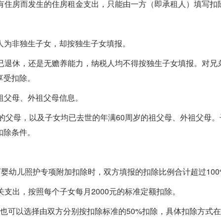
自有住房而发生的住房租金支出，只能由一方（即承租人）填写扣
养人为非独生子女，却按独生子女填报。
是已退休，还是无赡养能力，纳税人均不得按独生子女填报。对兄
享受扣除。
报祖父母、外祖父母信息。
岁的父母，以及子女均已去世的年满60周岁的祖父母、外祖父母。
扣除条件。
下婴幼儿照护专项附加扣除时，双方填报的扣除比例合计超过100
关支出，按照每个子女每月2000元的标准定额扣除。
，也可以选择由双方分别按扣除标准的50%扣除，具体扣除方式