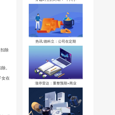
热讯:德科立：公司在定期
体扣除
扣除。
子女在
涨停雷达：重整预期+商业