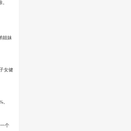
除。
弟姐妹
子女健
%。
在一个