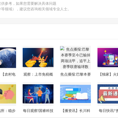
仅供参考，如果您需要解决具体问题
学等领域），建议您咨询相关领域专业人士。
！【农村电
观察：上市免税概
焦点播报:巴黎本赛
【独家】火
名】20
念龙头公司
季至今已
批科创
易所：稳步
每日观察!国睿科技
【播资讯】长川科
每日快讯!“
商业不
入选“ESG
技(300604.
城·智