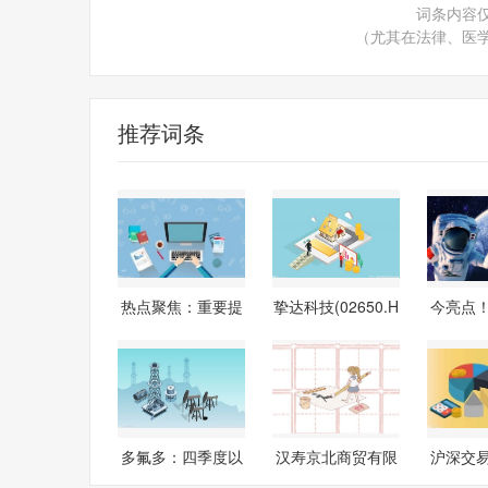
词条内容
（尤其在法律、医
推荐词条
热点聚焦：重要提
挚达科技(02650.H
今亮点
醒！你可能
K)：自愿公
商排
多氟多：四季度以
汉寿京北商贸有限
沪深交
来六氟磷酸
公司成立
推动