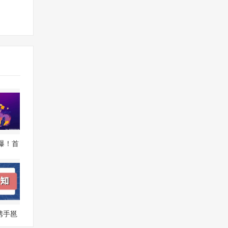
爆！首
创业
携手邕
算