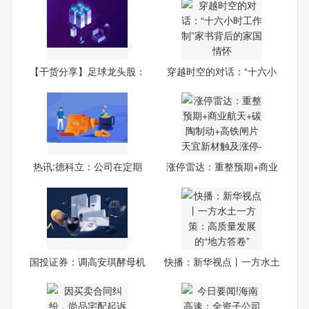
【干货分享】足球龙头股：
穿越时空的对话：“十六小
共
时
热讯:德科立：公司在定期
涨停雷达：重整预期+商业
报
航
国投证券：调高安琪酵母机
快播：​新华视点丨一方水土
构