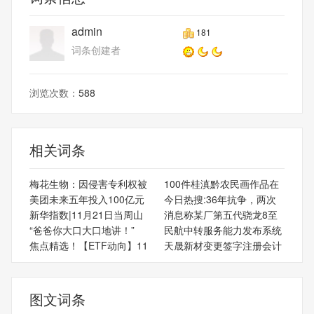
admin
181
词条创建者
浏览次数：
588
相关词条
梅花生物：因侵害专利权被
100件桂滇黔农民画作品在
美团未来五年投入100亿元
今日热搜:36年抗争，两次
新华指数|11月21日当周山
消息称某厂第五代骁龙8至
“爸爸你大口大口地讲！”
民航中转服务能力发布系统
焦点精选！【ETF动向】11
天晟新材变更签字注册会计
图文词条