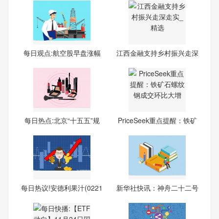
每日观点:航空股早盘涨幅
江西金融支持乡村振兴走深
居
走
每日热点:北京“十五五”规
PriceSeek重点提醒：铁矿
石
每日热议!安德利果汁(0221
新华社快讯：神舟二十二号
8.
飞