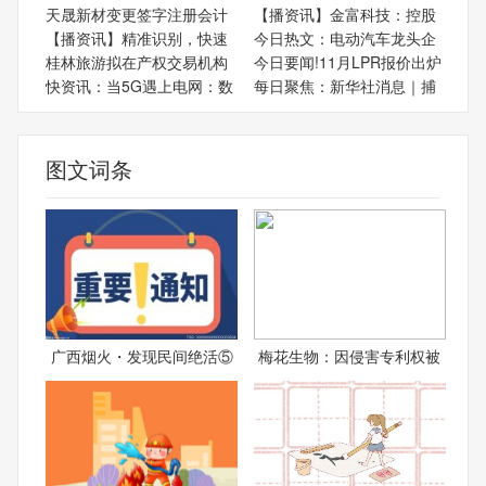
天晟新材变更签字注册会计
【播资讯】金富科技：控股
【播资讯】精准识别，快速
今日热文：电动汽车龙头企
桂林旅游拟在产权交易机构
今日要闻!11月LPR报价出炉
快资讯：当5G遇上电网：数
每日聚焦：新华社消息｜捕
图文词条
广西烟火・发现民间绝活⑤
梅花生物：因侵害专利权被