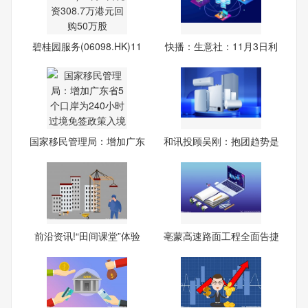
碧桂园服务(06098.HK)11
快播：生意社：11月3日利
月3
华
国家移民管理局：增加广东
和讯投顾吴刚：抱团趋势是
省
接
前沿资讯!“田间课堂”体验
亳蒙高速路面工程全面告捷