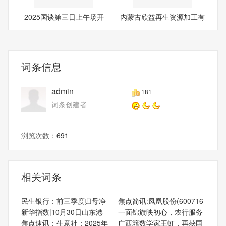
2025国谈第三日上午场开
内蒙古欣益再生资源加工有
启：
限
词条信息
admin
181
词条创建者
浏览次数：
691
相关词条
民生银行：前三季度归母净
焦点简讯:凤凰股份(600716
新华指数|10月30日山东港
一面锦旗映初心，农行服务
焦点速讯：生意社：2025年
广西籍数学家王虹，再获国