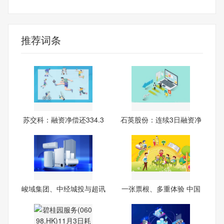
苏交科
融资融券
推荐词条
苏交科：融资净偿还334.3
石英股份：连续3日融资净
7万
偿
峻域集团、中经城投与超讯
一张票根、多重体验 中国
通
多