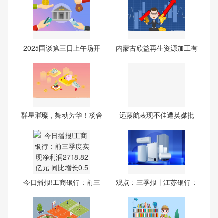
2025国谈第三日上午场开
内蒙古欣益再生资源加工有
启：
限
群星璀璨，舞动芳华！杨舍
远藤航表现不佳遭英媒批
艺
评：
今日播报!工商银行：前三
观点：三季报丨江苏银行：
季
前