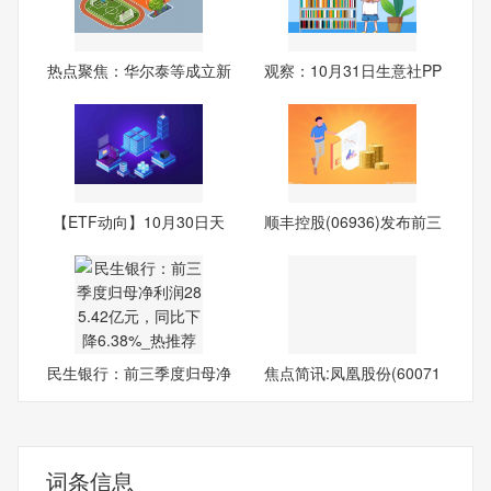
热点聚焦：华尔泰等成立新
观察：10月31日生意社PP
材
(拉
【ETF动向】10月30日天
顺丰控股(06936)发布前三
弘国
季
民生银行：前三季度归母净
焦点简讯:凤凰股份(60071
利
6.S
词条信息