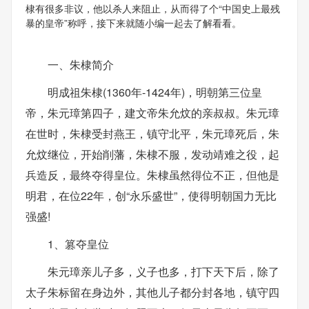
棣有很多非议，他以杀人来阻止，从而得了个“中国史上最残
暴的皇帝”称呼，接下来就随小编一起去了解看看。
一、朱棣简介
明成祖朱棣(1360年-1424年)，明朝第三位皇
帝，朱元璋第四子，建文帝朱允炆的亲叔叔。朱元璋
在世时，朱棣受封燕王，镇守北平，朱元璋死后，朱
允炆继位，开始削藩，朱棣不服，发动靖难之役，起
兵造反，最终夺得皇位。朱棣虽然得位不正，但他是
明君，在位22年，创“永乐盛世”，使得明朝国力无比
强盛!
1、篡夺皇位
朱元璋亲儿子多，义子也多，打下天下后，除了
太子朱标留在身边外，其他儿子都分封各地，镇守四