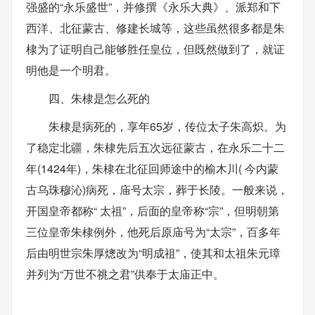
强盛的“永乐盛世”，并修撰《永乐大典》、派郑和下
西洋、北征蒙古、修建长城等，这些虽然很多都是朱
棣为了证明自己能够胜任皇位，但既然做到了，就证
明他是一个明君。
四、朱棣是怎么死的
朱棣是病死的，享年65岁，传位太子朱高炽。为
了稳定北疆，朱棣先后五次远征蒙古，在永乐二十二
年(1424年)，朱棣在北征回师途中的榆木川( 今内蒙
古乌珠穆沁)病死，庙号太宗，葬于长陵。一般来说，
开国皇帝都称“ 太祖”，后面的皇帝称“宗”，但明朝第
三位皇帝朱棣例外，他死后原庙号为“太宗”，百多年
后由明世宗朱厚熜改为“明成祖”，使其和太祖朱元璋
并列为“万世不祧之君”供奉于太庙正中。