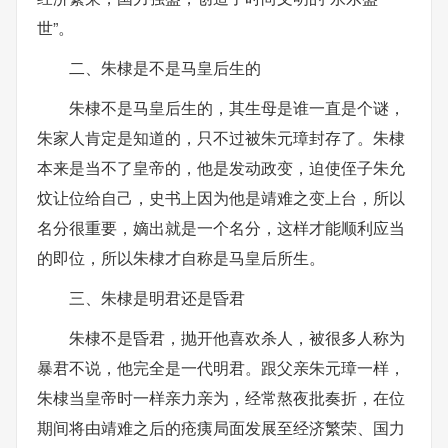
世”。
二、朱棣是不是马皇后生的
朱棣不是马皇后生的，其生母是谁一直是个谜，
朱家人肯定是知道的，只不过被朱元璋封存了。朱棣
本来是当不了皇帝的，他是发动政变，迫使侄子朱允
炆让位给自己，史书上因为他是靖难之变上台，所以
名分很重要，嫡出就是一个名分，这样才能顺利应当
的即位，所以朱棣才自称是马皇后所生。
三、朱棣是明君还是昏君
朱棣不是昏君，抛开他喜欢杀人，被很多人称为
暴君不说，他完全是一代明君。跟父亲朱元璋一样，
朱棣当皇帝时一样亲力亲为，经常熬夜批奏折，在位
期间将由靖难之后的疮痍局面发展至经济繁荣、国力