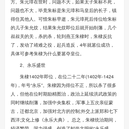
方。朱元璋在世时，问题不大，如果太子朱标不死，
问题也不大，毕竟朱标是朱元璋和马皇后的长子，镇
得住其他人。可惜朱标早逝，朱元璋死后传位给朱标
的儿子朱允炆，结果朱允炆即位后就开始削藩，几个
叔叔关的关，杀的杀，轮到燕王朱棣时，朱棣反抗
了，发动了靖难之役，起兵造反，4年就篡位成功，
具体可参考朱棣为什么要篡夺皇位。
2、永乐盛世
朱棣1402年即位，在位二十二年(1402年-1424
年)，年号“永乐”。朱棣因为得位不正，所以杀了很多
人，但他在位时期励精图治，政治上延续洪武政策的
同时继续削藩，加强中央集权，;军事上五次亲征蒙
古，迁都北京，加强对北方的控制;外交上派郑和七下
西洋;文化上修《永乐大典》。总之，朱棣统治期间，
经济繁荣，国力强盛，创造了时尚文明的“永乐盛