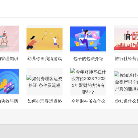
购管理知识
幼儿你画我猜游戏
包子的包法介绍
旅行社经营
教案
略
的功效与药
如何办理客运资格
今年财神爷在什么
你知道什么
价值
证-条件及
方位2023？
婴尸吗