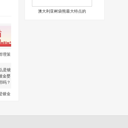
澳大利亚树袋熊最大特点的
管理策
是镀金
？镀