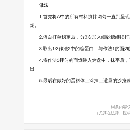
做法
1.首先将A中的所有材料搅拌均匀一直到呈
煳。
2.蛋白打至稳定后，分3次加入细砂糖继续
3.取出1/3作法2中的糖蛋白，与作法1的
4.将作法3拌匀的面煳装入烤盘中，抹平后
出。
5.最后在做好的蛋糕体上涂抹上适量的沙拉
词条内容
（尤其在法律、医