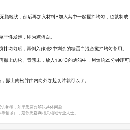
现无颗粒状，然后再加入材料B加入其中一起搅拌均匀，也就制成
打至干性发泡，即为糖蛋白。
面煳搅拌均匀后，再倒入作法2中剩余的糖蛋白混合搅拌均匀备用。
，再撒上肉松、青葱末，放入180℃的烤箱中，烤焙约25分钟即
酱，撒上肉松并由内向外卷起切片就可以了。
仅供参考，如果您需要解决具体问题
学等领域），建议您咨询相关领域专业人士。