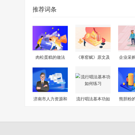
推荐词条
肉松蛋糕的做法
《寒窑赋》原文及
企业采
译文
济南市人力资源和
流行唱法基本功如
熊胆粉
社会保障局
何练习
用