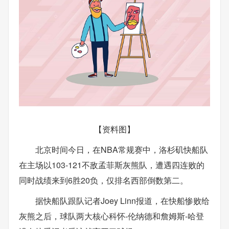
【资料图】
北京时间今日，在NBA常规赛中，洛杉矶快船队
在主场以103-121不敌孟菲斯灰熊队，遭遇四连败的
同时战绩来到6胜20负，仅排名西部倒数第二。
据快船队跟队记者Joey Linn报道，在快船惨败给
灰熊之后，球队两大核心科怀-伦纳德和詹姆斯-哈登