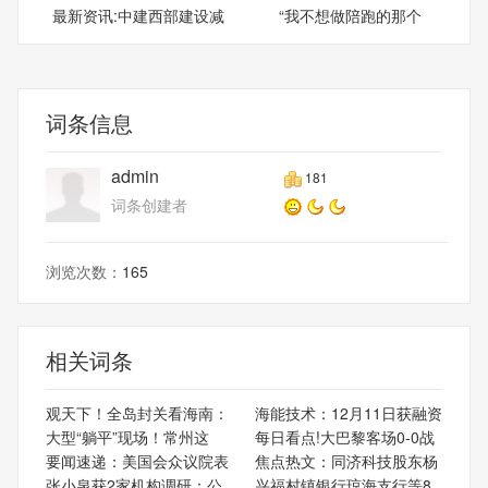
最新资讯:中建西部建设减
“我不想做陪跑的那个
水
人……
词条信息
admin
181
词条创建者
浏览次数：
165
相关词条
观天下！全岛封关看海南：
海能技术：12月11日获融资
大型“躺平”现场！常州这
每日看点!大巴黎客场0-0战
要闻速递：美国会众议院表
焦点热文：同济科技股东杨
张小泉获2家机构调研：公
兴福村镇银行琼海支行等8