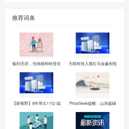
推荐词条
输到无语，伦纳德和哈登在
天阳科技入股红马金鑫创投
快
基
【新视野】8年带出11位“战
PriceSeek提醒：山东硫磺
报