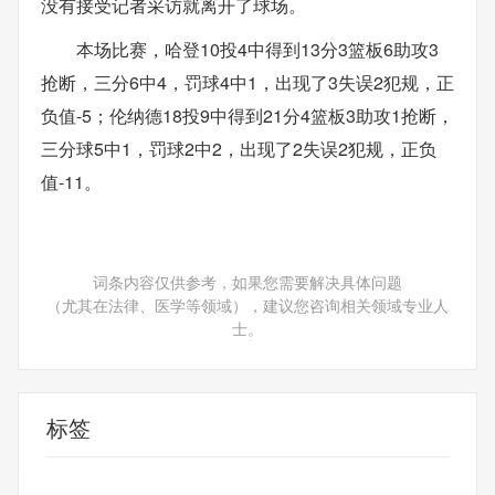
没有接受记者采访就离开了球场。
本场比赛，哈登10投4中得到13分3篮板6助攻3
抢断，三分6中4，罚球4中1，出现了3失误2犯规，正
负值-5；伦纳德18投9中得到21分4篮板3助攻1抢断，
三分球5中1，罚球2中2，出现了2失误2犯规，正负
值-11。
词条内容仅供参考，如果您需要解决具体问题
（尤其在法律、医学等领域），建议您咨询相关领域专业人
士。
标签
快船队
科怀伦纳德
孟菲斯灰熊队