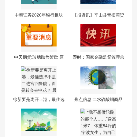
中泰证券2026年银行板块
【报资讯】平山县青松商贸
投资
中
中天期货:玻璃跌势暂歇 原
即时：国家金融监督管理总
局
徐新要是离开上港，最佳选
焦点信息:二水硫酸铜商品
择
报