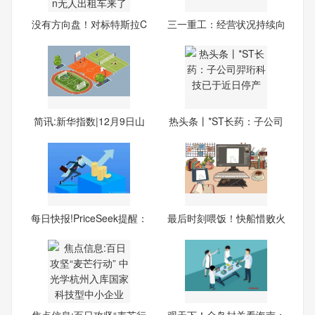
没有方向盘！对标特斯拉C
三一重工：经营状况持续向
ybe
好
简讯:新华指数|12月9日山
热头条丨*ST长药：子公司
东
羿
每日快报!PriceSeek提醒：
最后时刻喂饭！快船惜败火
山
箭
焦点信息:百日攻坚“麦芒行
观天下！全岛封关看海南：