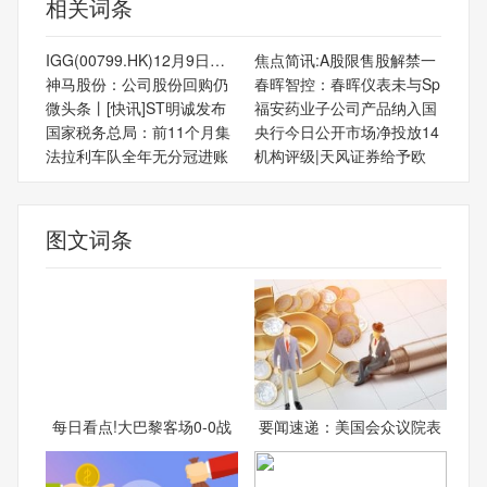
相关词条
IGG(00799.HK)12月9日耗资
焦点简讯:A股限售股解禁一
神马股份：公司股份回购仍
春晖智控：春晖仪表未与Sp
微头条丨[快讯]ST明诚发布
福安药业子公司产品纳入国
国家税务总局：前11个月集
央行今日公开市场净投放14
法拉利车队全年无分冠进账
机构评级|天风证券给予欧
图文词条
每日看点!大巴黎客场0-0战
要闻速递：美国会众议院表