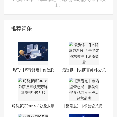
士。
推荐词条
热讯:【环球财经】伦敦股
最资讯丨[快讯]富邦科技:关
市1
昭衍新药(06127)获股东顾
【聚看点】市场监管总局：
美
推