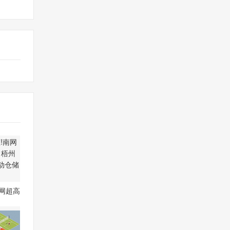
网超高
梧