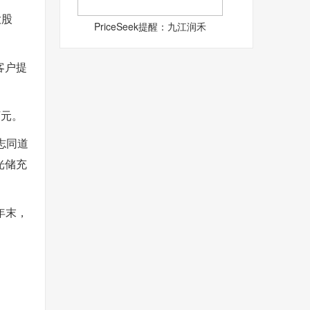
大股
PriceSeek提醒：九江润禾
客户提
万元。
志同道
光储充
年末，