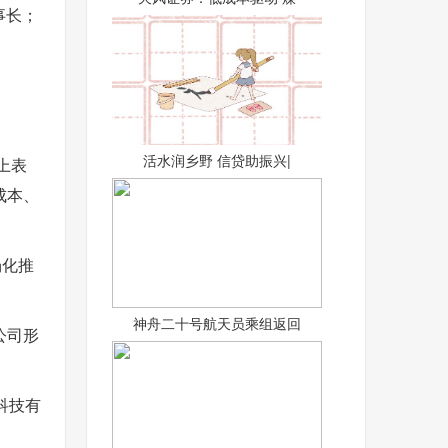
事长；
活水润乡野 信贷助振兴|
上表
成本、
场化推
神舟二十号航天员乘组返回
公司形
科技有