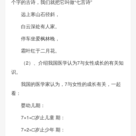
个字的古诗，我们就把它叫做“七言诗”
远上寒山石径斜，
白云深处有人家。
停车坐爱枫林晚，
霜叶红于二月花。
（2）、介绍我国医学认为7与女性成长的有关知
识。
我国的医学家认为，7与女性的成长有关，一起
看：
婴幼儿期：
7×1=□岁止儿童 期：
7×2=□岁止少年 期：