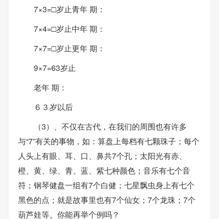
7×3=□岁止青年 期：
7×4=□岁止中年 期：
7×7=□岁止更年 期：
9×7=63岁止
老年 期：
６３岁以后
（3）、不仅在古代，在我们的周围也有许多
与“7”有关的事物，如：算盘上每档有七颗珠子；每个
人头上有眼、耳、口、鼻共7个孔；太阳光有赤、
橙、黄、绿、青、蓝、紫七种颜色；音乐有七个音
符；钢琴健盘一组有7个白健；七星飘虫身上有七个
黑色的点；就是故事里也有7个仙女；7个龙珠；7个
葫芦娃等。你能再举个例吗？