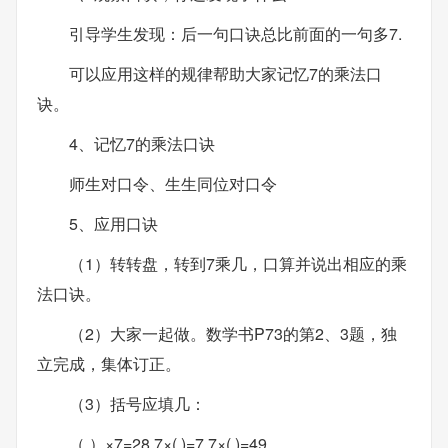
引导学生发现：后一句口诀总比前面的一句多7.
可以应用这样的规律帮助大家记忆7的乘法口
诀。
4、记忆7的乘法口诀
师生对口令、生生同位对口令
5、应用口诀
（1）转转盘，转到7乘几，口算并说出相应的乘
法口诀。
（2）大家一起做。数学书P73的第2、3题，独
立完成，集体订正。
（3）括号应填几：
（ ）×7=28 7×( )=7 7×( )=49 ……