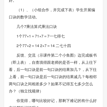
好。
（1）、（小组合作，并完成下表）学生开展编
口诀的数学活动。
几个7乘法算式乘法口诀
1个77×1＝71×7＝7一七得七
2个77×2＝14 2×7＝14 二七十四
反馈、交流（示课件第二个小鱼图）边完成板书
（即上表），自查填得跟老师的是否一样，从上往下
看，后一句口诀是前一句口诀的结果加几？，从下往
上看，前一句口诀是后一句口诀的结果减几？每相邻
两句口诀之间相差多少？如果不记得五七多少怎么
办？（独立找规律）
你觉得，哪句比较好记，那剩下难记的有什么好