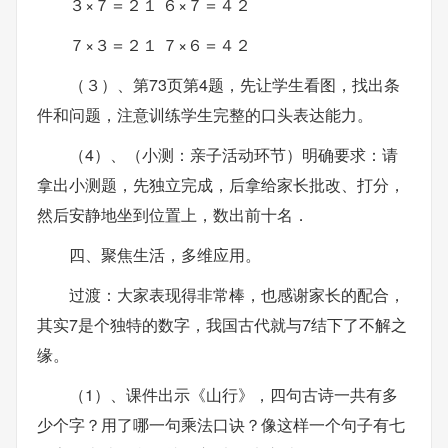
３×７＝２１ ６×７＝４２
７×３＝２１ ７×６＝４２
（３）、第73页第4题，先让学生看图，找出条
件和问题，注意训练学生完整的口头表达能力。
（4）、（小测：亲子活动环节）明确要求：请
拿出小测题，先独立完成，后拿给家长批改、打分，
然后安静地坐到位置上，数出前十名．
四、聚焦生活，多维应用。
过渡：大家表现得非常棒，也感谢家长的配合，
其实7是个独特的数字，我国古代就与7结下了不解之
缘。
（1）、课件出示《山行》，四句古诗一共有多
少个字？用了哪一句乘法口诀？像这样一个句子有七