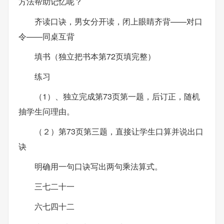
方法帮助记忆呢？
齐读口诀，男女分开读，闭上眼睛齐背——对口
令——同桌互背
填书（独立把书本第72页填完整）
练习
（1）、独立完成第73页第一题，后订正，随机
抽学生问理由。
（２）第73页第三题，直接让学生口算并说出口
诀
明确用一句口诀写出两句乘法算式。
三七二十一
六七四十二