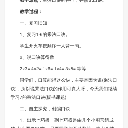
教学过程：
一、复习旧知
1、复习1-6的乘法口诀。
学生开火车按顺序一人背一句。
2、说口诀算得数
2×3= 4×2= 1×6= 1×4= 3×5= 等等
同学们，口算能得这么快，主要是因为谁(乘法口
诀)，所以说乘法口诀的作用可真大呀，今天我们继续
学习7的乘法口诀(板书课题)
二、自主探究，创编口诀
1、出示七巧板，副七巧权是由几个小图形组成