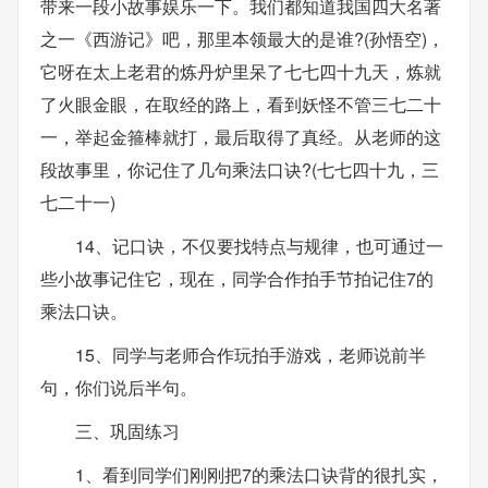
带来一段小故事娱乐一下。我们都知道我国四大名著
之一《西游记》吧，那里本领最大的是谁?(孙悟空)，
它呀在太上老君的炼丹炉里呆了七七四十九天，炼就
了火眼金眼，在取经的路上，看到妖怪不管三七二十
一，举起金箍棒就打，最后取得了真经。从老师的这
段故事里，你记住了几句乘法口诀?(七七四十九，三
七二十一)
14、记口诀，不仅要找特点与规律，也可通过一
些小故事记住它，现在，同学合作拍手节拍记住7的
乘法口诀。
15、同学与老师合作玩拍手游戏，老师说前半
句，你们说后半句。
三、巩固练习
1、看到同学们刚刚把7的乘法口诀背的很扎实，