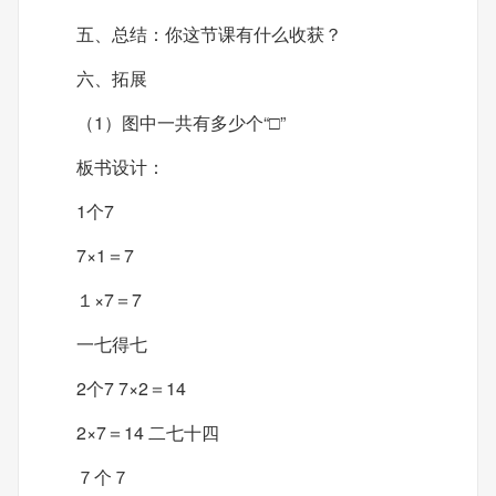
五、总结：你这节课有什么收获？
六、拓展
（1）图中一共有多少个“□”
板书设计：
1个7
7×1＝7
１×7＝7
一七得七
2个7 7×2＝14
2×7＝14 二七十四
７个７