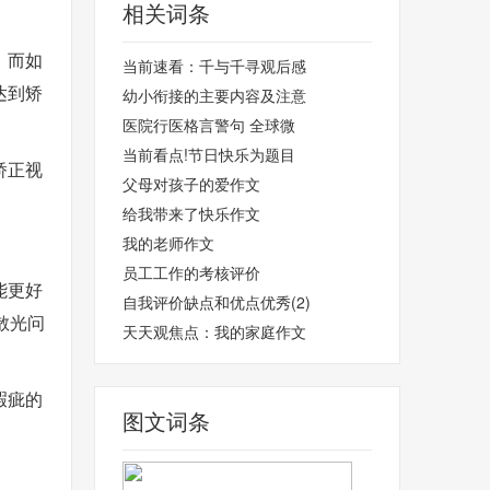
相关词条
。而如
当前速看：千与千寻观后感
达到矫
幼小衔接的主要内容及注意
医院行医格言警句 全球微
当前看点!节日快乐为题目
矫正视
父母对孩子的爱作文
给我带来了快乐作文
我的老师作文
员工工作的考核评价
能更好
自我评价缺点和优点优秀(2)
散光问
天天观焦点：我的家庭作文
瑕疵的
图文词条
。