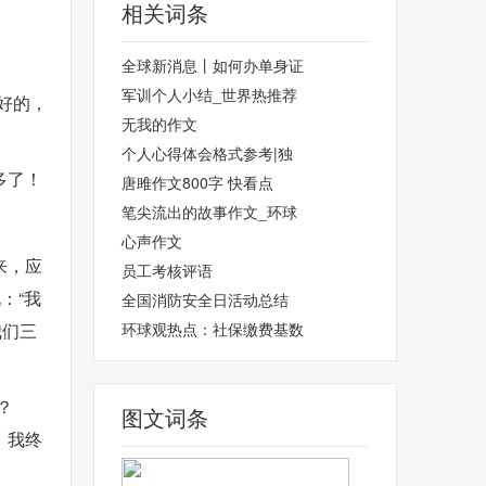
相关词条
全球新消息丨如何办单身证
军训个人小结_世界热推荐
好的，
无我的作文
个人心得体会格式参考|独
多了！
唐雎作文800字 快看点
笔尖流出的故事作文_环球
心声作文
来，应
员工考核评语
：“我
全国消防安全日活动总结
我们三
环球观热点：社保缴费基数
？
图文词条
，我终