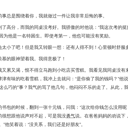
的事总是围绕着你，我就做过一件让我非常后悔的事。
到了高分，而我的同桌没考好。我骄傲的对他说：“我这次考的挺
，因为他是一名特困生。即使考第一，他也可能没有奖励。
免太小了吧！但是我又转眼一想﹕还有人得不到！心里顿时舒服
羡慕的眼神望着我。我得意极了！
我又累又渴，恨不得立马跑到小吃店买雪糕。我看见我同桌没有
津有味的吃着雪糕，我冲上去就问：“是你偷了我的钱吗？”他说
这么巧的"事？我气的骂了他几句，他闷闷不乐的走了。从此，
的书包的时候，翻到一张十元钱，问我：“这次给你钱怎么没用呢
的很想跟他说声对不起，可是我没
勇气
说。在爸爸妈妈的劝说下
”他笑着说：“没关系，我们还是好朋友”。