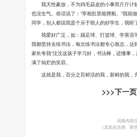
我天性豪放，不为鸡毛蒜皮的小事而斤斤计
也没生气。俗话说了：“宰相肚里能撑船。”我就
同学，别人都说我是个乐于助人的好学生，我听
我爱好广泛，如：踢足球、打篮球、学英语
我都坚持去练书法，每次练书法都专心致志，达
家长夸我“汶汶这孩子学习好，书法棒，还懂事，
满了灿烂的笑容。
这就是我，百分之百鲜活的我，新鲜的我，充
>>>下一
词条内容
（尤其在法律、医