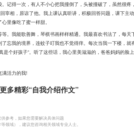
较。记得一次，有人不小心把我撞倒了，头被撞破了，虽然很疼
做回宰相，原谅了他。我上课认真听讲，积极回答问题，课下主
了心里像吃了蜜一样甜。
等等。我能歌善舞，琴棋书画样样精通。我最喜欢书法了，每天
到了忘我的境界，连蚊子叮我也不觉得痒。每次当我一下楼，就
真是个好孩子”。听了这些话，我心里美滋滋的，爸爸妈妈的脸
满活力的我!
页更多精彩“自我介绍作文”
仅供参考，如果您需要解决具体问题
学等领域），建议您咨询相关领域专业人士。