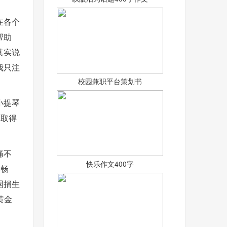
在各个
帮助
其实说
我只注
校园兼职平台策划书
小提琴
中取得
痛不
快乐作文400字
比畅
国捐生
黄金