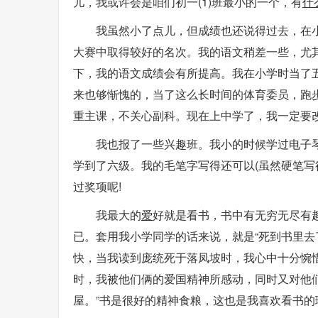
儿，我或许会是咱们初一(1)班最小的一个，有
什
我虽然小了点儿，但成绩也还说得过去，在
大赛中取得较好的名次。我的语文稍差一些，尤
下，我的语文成绩会有所提高。我在小学时当了
来也够惭愧的，当了这么长时间的体育委员，跑
重主课，不关心副科。现在上中学了，我一定要
我也报了一些兴趣班。我小的时候学过电子
学到了六级。我的毛笔字写得还可以(虽然硬笔写
过奖项呢!
我最大的
爱
好就是看书，书中有无穷无尽有
已。套用我小学同学的话来说，就是“死到书里去
快，当我读到庞统死于落凤坡时，我心中十分惋
时，我被他们俩的爱国精神所感动，同时又对他们
屋。”书是很好的精神食粮，这也是我喜欢看书的