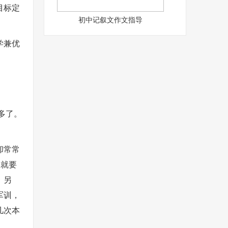
目标定
初中记叙文作文指导
学兼优
多了。
却常常
多就要
。另
军训，
几次本