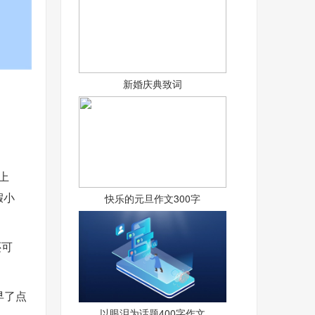
新婚庆典致词
上
假小
快乐的元旦作文300字
还可
早了点
以眼泪为话题400字作文