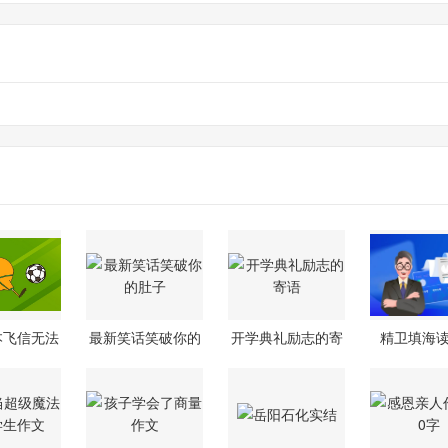
本飞信无法
最新笑话笑破你的
开学典礼励志的寄
精卫填海
的原因
肚子
语