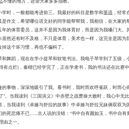
么
不懂的地方，还望大家多多指教。
小学时，一般都能考进前三。我最好的科目是数学和
英语
，经常
其是作文，希望哪位语文好的同学能帮帮我，我相信，在大家的
五年的体育委员，这并不是因为我体育好，而是因为我嗓门大。
步居然还有时不及格，不只是体育，美术也一样，这完全是因为
改掉这个坏习惯，再也不偏科了。
琴和舞蹈，现在在学小提琴和软笔书法。我电子琴学到了五级，
得有点烂)，秦楷已经学完了，正在学隶书，我的书法还在比赛
趣的事物，深深地吸引了我。看书时，我时而欢呼雀跃，时而心
了”。当我读到《三国演义》中赤壁之战曹操大败时，我心中无
惜，当我读到《卓娅与舒拉的故事》中卓娅与舒拉兄妹俩双双为
的死悲痛不已…...古人说的没错：“书中自有颜如玉，书中自有
理由之一。