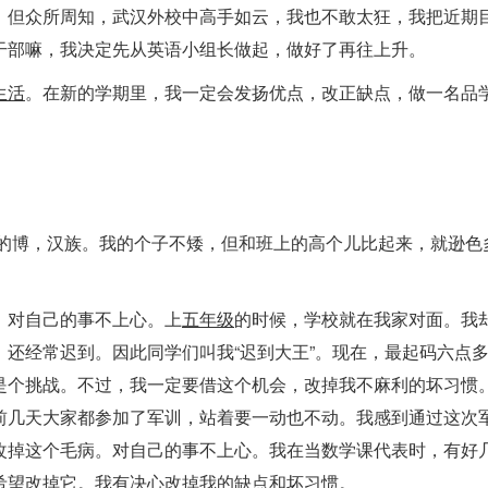
。但众所周知，武汉外校中高手如云，我也不敢太狂，我把近期
干部嘛，我决定先从英语小组长做起，做好了再往上升。
生活
。在新的学期里，我一定会发扬优点，改正缺点，做一名品
士的博，汉族。我的个子不矮，但和班上的高个儿比起来，就逊色
，对自己的事不上心。上
五年级
的时候，学校就在我家对面。我
还经常迟到。因此同学们叫我“迟到大王”。现在，最起码六点
是个挑战。不过，我一定要借这个机会，改掉我不麻利的坏习惯
前几天大家都参加了军训，站着要一动也不动。我感到通过这次
改掉这个毛病。对自己的事不上心。我在当数学课代表时，有好
希望改掉它。我有决心改掉我的缺点和坏习惯。