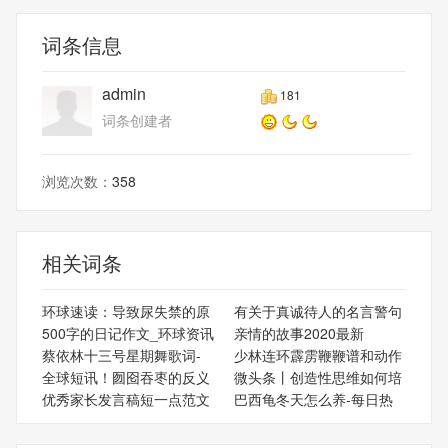
词条信息
admin
181
词条创建者
浏览次数：
358
相关词条
环球速读：导致尿失禁的原
有关于真诚待人的名言警句
500字的日记作文_环球资讯
亲情的故事2020最新
蔡依林十三号星期舞歌词-
少林连环霹雳鞭鞭谱和动作
全球短讯！囫囵吞枣的反义
微头条丨创造性思维如何培
优秀家长发言稿短一点范文
巴西龟冬天怎么养-每日热