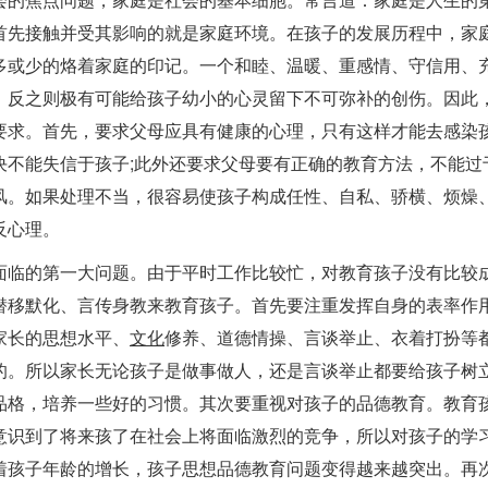
首先接触并受其影响的就是家庭环境。在孩子的发展历程中，家
多或少的烙着家庭的印记。一个和睦、温暖、重感情、守信用、
。反之则极有可能给孩子幼小的心灵留下不可弥补的创伤。因此
要求。首先，要求父母应具有健康的心理，只有这样才能去感染孩
决不能失信于孩子;此外还要求父母要有正确的教育方法，不能过
风。如果处理不当，很容易使孩子构成任性、自私、骄横、烦燥
反心理。
面临的第一大问题。由于平时工作比较忙，对教育孩子没有比较
潜移默化、言传身教来教育孩子。首先要注重发挥自身的表率作
家长的思想水平、
文化
修养、道德情操、言谈举止、衣着打扮等
的。所以家长无论孩子是做事做人，还是言谈举止都要给孩子树
品格，培养一些好的习惯。其次要重视对孩子的品德教育。教育
意识到了将来孩了在社会上将面临激烈的竞争，所以对孩子的学
着孩子年龄的增长，孩子思想品德教育问题变得越来越突出。再