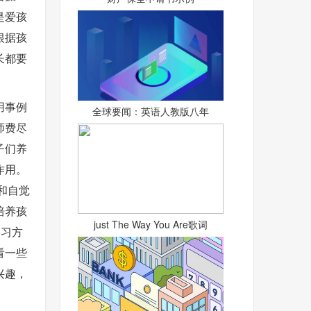
是爱孩
根据孩
长都要
用事例
全球要闻：英语人教版八年
师费尽
子们养
作用。
和自觉
培养孩
just The Way You Are歌词
学习方
看一些
兴趣，