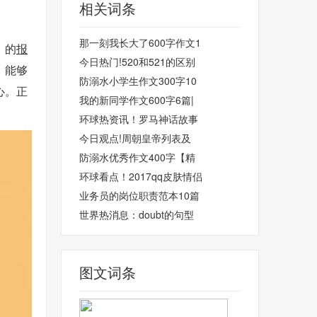
相关词条
那一刻我长大了600字作文1
》的
报
今日热门!520和521的区别
，能够
防溺水小学生作文300字10
心。正
我的新同学作文600字6篇|
环球热资讯！罗马神话故事
今日观点!周朝皇帝列表及
防溺水优秀作文400字【精
环球看点！2017qq皮肤情侣
业务员的岗位职责范本10篇
世界热消息：doubt的句型
图文词条