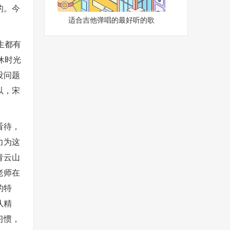
的。今
适合吉他弹唱的最好听的歌
生都有
休时光
没问题
以，宋
看待，
力为这
青云山
老师在
的特
队精
习惯，