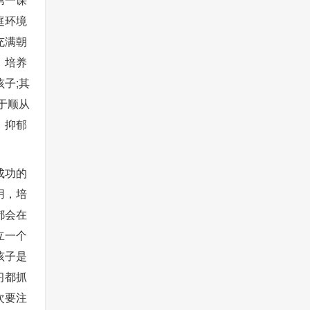
庭环境
充满朝
，培养
子;其
于顺从
、抑郁
成功的
用，培
都会在
立一个
孩子是
习都抓
次要注