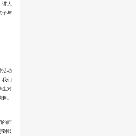
，讲大
孩子与
种活动
，我们
学生对
情趣。
切的面
得到鼓