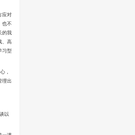
方应对
，也不
长的我
戏、高
学习型
爱心，
管理出
况谈以
第一课