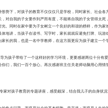
种形势下，对孩子的教育不仅仅仅只是学校，同时家长、社会各
长，对自我的子女要作到严而有度，不能将自我的子女管得太死
时光。同时在家中要为子女树立一个良好的和谐的榜样，作为家
具体地讲，当孩子在读书、写字时，家长就就应避免打牌、玩游
为家长的我，也是一名中学教师，在这方面更应为孩子建立一个
。
领导为孩子带给了一个这样好的学习环境，更要感谢两位十分有
给你们，我们一百个放心。再次感谢班主任关老师动脑用心用情
听取了专家对孩子教育的专题讲座，感受颇深，结合我儿子的自身状
会的焦点问题，家庭是社会的基本细胞。常言道：家庭是人生的