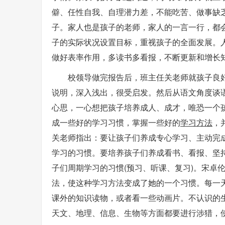
僻、任性自我、自理潜力差，不能吃苦、做事缺
子。家人也是孩子的老师，家人的一言一行，都
子的实际状况设置目标，重视孩子的全面发展。
做好表率作用，多读书多看报，不断更新和增长
校领导做完报告后，班主任关老师就孩子良
说明，深入浅出，很受启发。然后从语文角度谈
心思，一心想把孩子培养成人、成才，唯恐一个
成一些好的学习习惯，掌握一些好的
学习
方法
，
关老师指出：要让孩子们养成专心学习、主动完
学习的习惯。要培养孩子们养成看书、看报、坚
子们周期学习的习惯(预习、听课、复习)。宋卓
法，使这种学习方法变成了她的一个习惯。每一
课外的知识读物，或者看一些动画片。不认识的
天文、地理、信息、生物等方面都要进行涉猎，