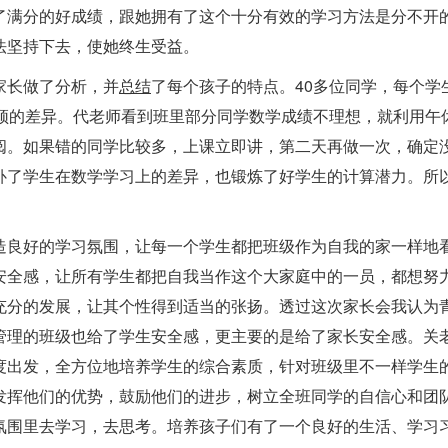
了满分的好成绩，跟她拥有了这个十分有效的学习方法是分不开
法坚持下去，使她终生受益。
家长做了分析，并
总结
了每个孩子的特点。40多位同学，每个学
必须的差异。代老师看到班里部分同学数学成绩不理想，就利用午
阅。如果错的同学比较多，上课立即讲，第二天再做一次，确定
补了学生在数学学习上的差异，也锻炼了好学生的计算潜力。所
造良好的学习氛围，让每一个学生都把班级作为自我的家一样地
安全感，让所有学生都把自我当作这个大家庭中的一员，都想努
充分的发展，让其个性得到适当的张扬。透过这次家长会我认为
管理的班级也给了学生安全感，更主要的是给了家长安全感。关
度出发，全方位地培养学生的综合素质，针对班级里不一样学生
发挥他们的优势，鼓励他们的进步，树立全班同学的自信心和团
氛围里去学习，去思考。培养孩子们有了一个良好的生活、学习