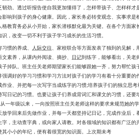
乏韧劲。透过听报告使自我更加懂得了，怎样带孩子、怎样样才
会影响到孩子的身心健康。因此，家长务必转变观念、实事求是
人格教育务必从小开始，家长潜移默化最为关键。在各个方面家
知识，改变一切不利于孩子学习成长的生活习惯。
好习惯的养成、
人际交往
、家校联合等方面发表了独到的见解，
语文素养，从课内外阅读、摘抄、
日记
到练字，能够看出，关老
孩子掉队。班主任关老师期望家长们能够跟她一齐，努力帮忙孩
并强调好的学习习惯和学习方法对孩子们的学习有着十分重要的
成作业、并把每一次写字当成练字的习惯;培养孩子们的独立思考
持写日记的习惯。也要让孩子们养成背词汇和课文的习惯，还要
伦从一年级以来，一向按照班主任关老师这样的要求来规范她的
天放学回来后先做作业，并每一天都坚持记日记，完成作业后，
生字，主动查字典，或向家人请教。对各领域的知识都有广泛的
使其小小的年纪，便有着很宽的知识面。上次期未考