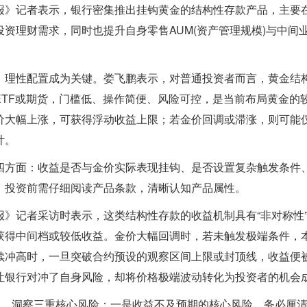
报》记者表示，银行密集推出挂钩黄金的结构性存款产品，主要
资理财需求，同时也提升自身零售AUM(资产管理规模)与中间
，理性配置成为关键。娄飞鹏表示，对普通投资者而言，黄金结
TF或期货，门槛低、操作简便、风险可控，是当前布局黄金的
价大幅上涨，可获得浮动收益上限；若金价回调或滞涨，则可能
计。
四方面：收益是否与金价实际表现挂钩、是否设置复杂触发条件
，投资前需仔细阅读产品条款，清晰认知产品属性。
》记者采访时表示，这类结构性存款的收益机制具有“非对称性
获得中间档或较低收益。金价大幅回调时，若未触发极端条件，
续冲高时，一旦突破合约预设的观察区间上限或封顶线，收益便
让银行对冲了自身风险，却将价格极端波动转化为投资者的机会
象，洞察三重核心风险：一是收益不及预期的核心风险，务必厘