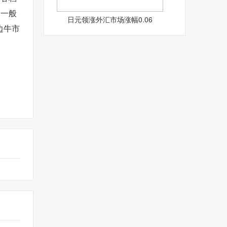
内一般
日元领涨外汇市场涨幅0.06
边牛市