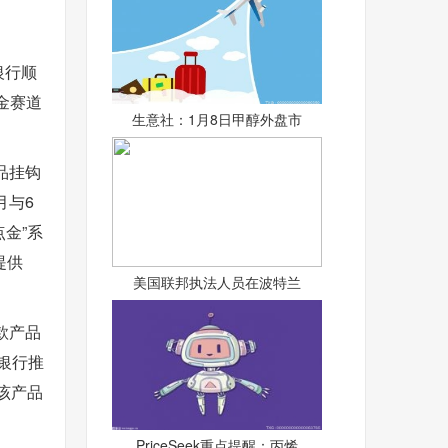
银行顺
金赛道
生意社：1月8日甲醇外盘市
品挂钩
月与6
点金”系
提供
美国联邦执法人员在波特兰
款产品
打银行推
该产品
PriceSeek重点提醒：丙烯