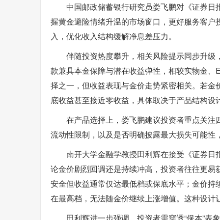
中国邮政储蓄银行研究员娄飞鹏对《证券日
握黄金避险情绪升温的市场窗口，更好服务客户投
入，优化收入结构缓解净息差压力。
伴随投资热度攀升，相关风险提示同步升级
款兼具本金保障与潜在收益弹性，相较实物金、E
择之一，但收益表现与金价走势紧密相关。若金
底收益甚至接近零收益，具体取决于产品结构设
在产品选择上，娄飞鹏建议投资者重点关注
流动性限制，以及是否明确披露最大损失可能性
南开大学金融学教授田利辉在接受《证券日报
论金价剧烈回调还是持续冲高，投资者往往更易
安全但收益通常仅达最低档或保底水平；金价持
在最高档，无法随金价继续上涨增值。这种设计
田利辉进一步强调，投资者需穿透“保本”表