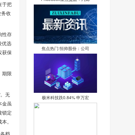
在于把
业务收
构性存
较优选
焦点热门:恒帅股份：公司
仅获保
、期限
”。无
极米科技跌0.84% 申万宏
本金虽
被锁定
成本。
清各档