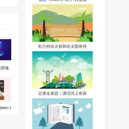
杜兰特在火箭和在太阳有何
尔西集
突破
记者走基层｜滹沱河上有座
en-I
宣更