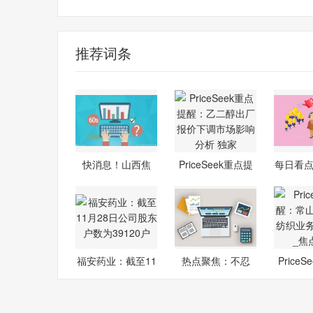
山西焦煤
投资者
推荐词条
快消息！山西焦
PriceSeek重点提
每日看点
煤：兴县项目
醒：乙二醇
震
福安药业：截至11
热点聚焦：不忍
Price
月28日公司
了！媒体人5
常山