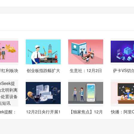
!红利板块
创业板指跌幅扩大
生意社：12月2日
萨卡VS切
荡调整
至1%，全市
MTBE外盘市
锦：右路
Seek提醒：
12月2日央行开展1
【独家焦点】12月
快播：阿里Qw
北明剥
563亿元7天
2日河南凯
mage官