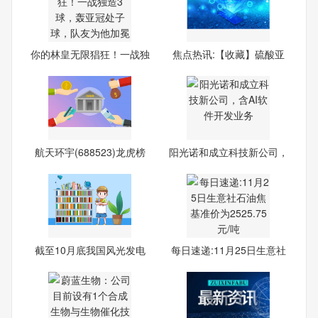
你的林皇无限猖狂！一战独
焦点热讯:【收藏】硫酸亚
造
铁
航天环宇(688523)龙虎榜
阳光诺和成立科技新公司，
数据
含
截至10月底我国风光发电
每日速递:11月25日生意社
装机
石