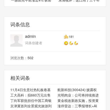
干
的
词条信息
admin
181
词条创建者
浏览次数：
502
相关词条
11月4日生意社热轧板卷基
航新科技(300424):披露权
工大高科：拟660万元出售
光明肉业：公司将持续推进
丁向军获批担任中国工商银
黄金税改新政实施，投资黄
京津冀首列全景观光旅游列
涨停雷达：三季报增长+AI