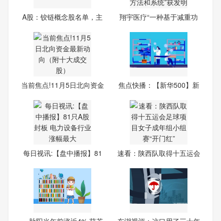
A股：铰链概念股名单，主
翔宇医疗“一种基于减重功
要
能
当前焦点!11月5日北向资金
焦点快播：【新华500】新
最
华5
每日视讯:【盘中播报】81
速看：陕西队取得十五运会
只A
足
一脉阳光午前涨近4% 获若
东湖视评：这口用了三十年