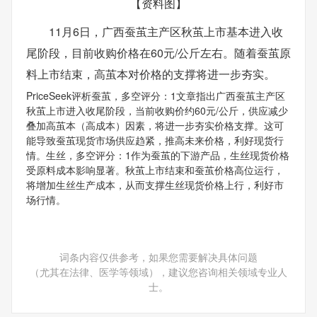
【资料图】
11月6日，广西蚕茧主产区秋茧上市基本进入收
尾阶段，目前收购价格在60元/公斤左右。随着蚕茧原
料上市结束，高茧本对价格的支撑将进一步夯实。
PriceSeek评析蚕茧，多空评分：1文章指出广西蚕茧主产区
秋茧上市进入收尾阶段，当前收购价约60元/公斤，供应减少
叠加高茧本（高成本）因素，将进一步夯实价格支撑。这可
能导致蚕茧现货市场供应趋紧，推高未来价格，利好现货行
情。生丝，多空评分：1作为蚕茧的下游产品，生丝现货价格
受原料成本影响显著。秋茧上市结束和蚕茧价格高位运行，
将增加生丝生产成本，从而支撑生丝现货价格上行，利好市
场行情。
词条内容仅供参考，如果您需要解决具体问题
（尤其在法律、医学等领域），建议您咨询相关领域专业人
士。