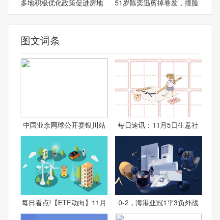
多地积极优化政策促进房地
51岁陈奕迅剪掉卷发，撞脸
图文词条
中国业余网球公开赛银川站
每日速讯：11月5日生意社
每日看点!【ETF动向】11月
0-2，海港亚冠1平3负外战