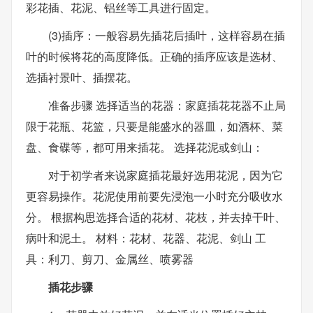
彩花插、花泥、铝丝等工具进行固定。
(3)插序：一般容易先插花后插叶，这样容易在插
叶的时候将花的高度降低。正确的插序应该是选材、
选插衬景叶、插摆花。
准备步骤 选择适当的花器：家庭插花花器不止局
限于花瓶、花篮，只要是能盛水的器皿，如酒杯、菜
盘、食碟等，都可用来插花。 选择花泥或剑山：
对于初学者来说家庭插花最好选用花泥，因为它
更容易操作。花泥使用前要先浸泡一小时充分吸收水
分。 根据构思选择合适的花材、花枝，并去掉干叶、
病叶和泥土。 材料：花材、花器、花泥、剑山 工
具：利刀、剪刀、金属丝、喷雾器
插花步骤