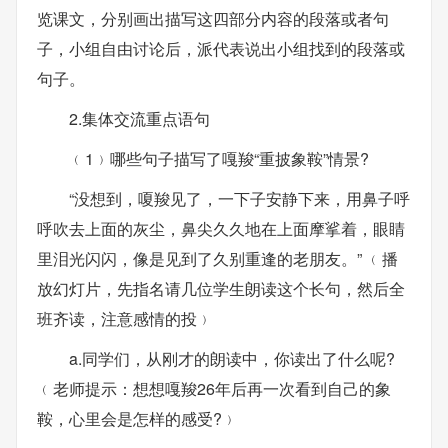
览课文，分别画出描写这四部分内容的段落或者句
子，小组自由讨论后，派代表说出小组找到的段落或
句子。
2.集体交流重点语句
﹙1﹚哪些句子描写了嘎羧“重披象鞍”情景?
“没想到，嗄羧见了，一下子安静下来，用鼻子呼
呼吹去上面的灰尘，鼻尖久久地在上面摩挲着，眼睛
里泪光闪闪，像是见到了久别重逢的老朋友。” ﹙播
放幻灯片，先指名请几位学生朗读这个长句，然后全
班齐读，注意感情的投﹚
a.同学们，从刚才的朗读中，你读出了什么呢?
﹙老师提示：想想嘎羧26年后再一次看到自己的象
鞍，心里会是怎样的感受?﹚