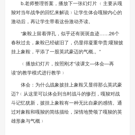
b.老师整理答案，播放下一张幻灯片 ﹙主要从嘎
羧对当年战争的回忆来解说﹚让学生体会嘎羧内心的
激动后，再让学生带着这份激动齐读。
“象鞍上留着弹孔，似乎还有斑斑血迹……26个
春秋过去，象鞍已经破旧了，仍显得凝重华贵;嗄羧披
挂上象鞍，平添了一股英武豪迈的气概.。”
﹙播放幻灯片，按照刚才“读课文—体会—再
读”的教学模式进行教学﹚
体会：为什么战象披挂上象鞍又显得那么英武豪
迈?﹙从这里可以体会到当时战斗的惨烈，嘎羧对战
斗记忆犹新，披挂上象鞍有一种无比自豪的感情。通
过对象鞍和嘎羧的简练描绘，深情地赞颂了嘎羧的英
雄形象与气概﹚