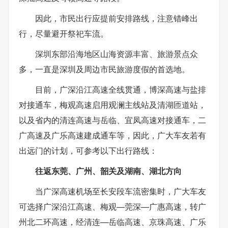
因此，市民出行应提前安排路线，注意错峰出
行，尽量避开祭祀车流。
深圳东部沿海地区山海资源丰富、旅游景点众
多，一直是深圳及周边市民旅游度假的首选地。
目前，广深沿江高速全线贯通，博深高速与盐排
对接通车，梅观高速启用观澜主线站及清湖匝道站，
以及省内的清连高速与岳临、宜凤高速对接通车，二
广高速及广乐高速建成通车等，因此，广大车友若有
出远门的计划，可参考以下出行路线：
往返东莞、广州、韶关及湖南、湖北方向
当广深高速机场至长安段车流密集时，广大车友
可选择广深沿江高速、梅观—莞深—广惠高速，转广
州北二环高速，经清连—岳临高速、京珠高速、广乐