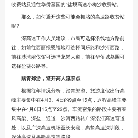
收费站及通往华侨墓园的"盐坝高速小梅沙收费站。
那么，如何避开这些可能会拥堵的高速路收费站
呢?
深高速工作人员建议，市民可选择沿线地方路前
往，如前往西丽报恩福地可选择同乐路和沙河西路，
前往沙湾殡仪馆可选择龙岗大道，前往华侨城墓园可
选择盐葵公路等。
踏青郊游，避开高人流景点
根据往年情况分析，踏青郊游、旅游度假出行高
峰主要集中在4月3、4日的9点至15点，返程高峰主要
集中在4月6日15点至22点。车流密集的路段主要有春
风高架、深盐二通道、沙河西路转广深沿江高速弯道
处，以及广深高速机场至长安段，惠盐高速深圳段，
深汕高速及粤赣高速等路段。