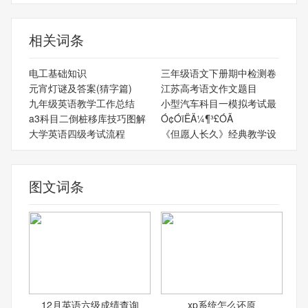
相关词条
电工基础知识
三年级语文下册期中检测卷
元宵灯谜及答案(猜字篇)
江苏高考语文作文题目
九年级英语教学工作总结
小型汽车科目一模拟考试最
a3科目二倒桩移库技巧图解
Ó¢ÓïËÄ¼¶³£ÓÃ
大学英语四级考试流程
《但愿人长久》经典教学设
图文词条
12月英语六级成绩查询
xp系统怎么还原