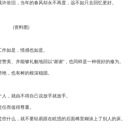
或许依旧，当年的春风却永不再度，远不如只去回忆更好。
(资料图)
工作如是，情感也如是。
赞美、并能够礼貌地回以“谢谢”，也同样是一种很好的修为。
娇艳，也有树的根深稳固。
个人，就由不得自己说放手就放手。
责任而值得尊重。
过些什么，就不要轻易跟在眩惑的后面稀里糊涂上了别人的床。