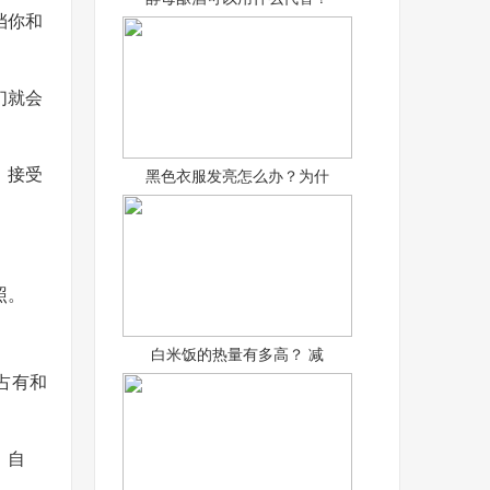
挡你和
们就会
、接受
黑色衣服发亮怎么办？为什
照。
白米饭的热量有多高？ 减
占有和
）自