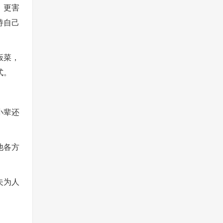
，更害
持自己
饭菜，
式。
小辈还
他各方
夫为人