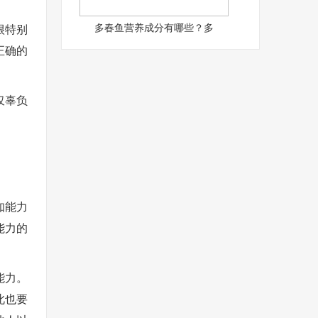
多春鱼营养成分有哪些？多
很特别
正确的
仅辜负
知能力
能力的
能力。
此也要