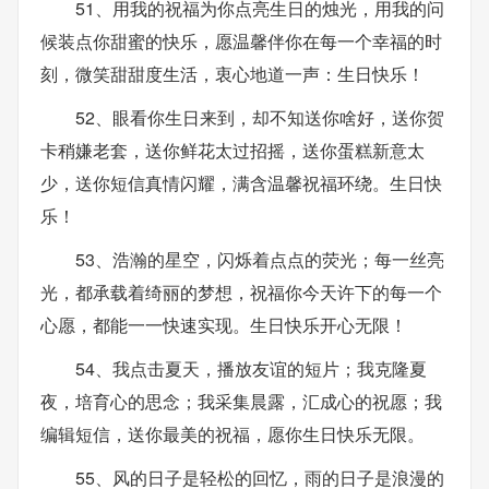
51、用我的祝福为你点亮生日的烛光，用我的问
候装点你甜蜜的快乐，愿温馨伴你在每一个幸福的时
刻，微笑甜甜度生活，衷心地道一声：生日快乐！
52、眼看你生日来到，却不知送你啥好，送你贺
卡稍嫌老套，送你鲜花太过招摇，送你蛋糕新意太
少，送你短信真情闪耀，满含温馨祝福环绕。生日快
乐！
53、浩瀚的星空，闪烁着点点的荧光；每一丝亮
光，都承载着绮丽的梦想，祝福你今天许下的每一个
心愿，都能一一快速实现。生日快乐开心无限！
54、我点击夏天，播放友谊的短片；我克隆夏
夜，培育心的思念；我采集晨露，汇成心的祝愿；我
编辑短信，送你最美的祝福，愿你生日快乐无限。
55、风的日子是轻松的回忆，雨的日子是浪漫的