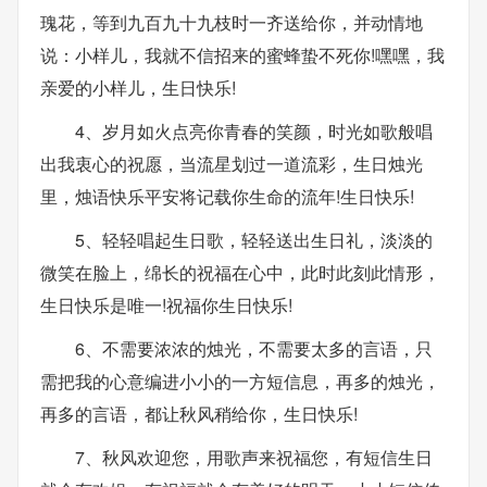
瑰花，等到九百九十九枝时一齐送给你，并动情地
说：小样儿，我就不信招来的蜜蜂蛰不死你!嘿嘿，我
亲爱的小样儿，生日快乐!
4、岁月如火点亮你青春的笑颜，时光如歌般唱
出我衷心的祝愿，当流星划过一道流彩，生日烛光
里，烛语快乐平安将记载你生命的流年!生日快乐!
5、轻轻唱起生日歌，轻轻送出生日礼，淡淡的
微笑在脸上，绵长的祝福在心中，此时此刻此情形，
生日快乐是唯一!祝福你生日快乐!
6、不需要浓浓的烛光，不需要太多的言语，只
需把我的心意编进小小的一方短信息，再多的烛光，
再多的言语，都让秋风稍给你，生日快乐!
7、秋风欢迎您，用歌声来祝福您，有短信生日