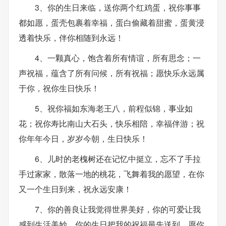
3、你的生日来临，送你两个红鸡蛋，祝你事事
都如愿，蛋壳包裹着幸福，蛋白偷藏着甜蜜，蛋黄浸
透着快乐，伴你相随到永远！
4、一颗真心，饱含着所有情谊，所有思念；一
声祝福，蕴含了所有问候，所有祝福；愿快乐永远属
于你，祝你生日快乐！
5、祝你福如东海老王八，前程似锦，事业如
花；祝你寿比南山大石头，快乐相陪，幸福伴游；祝
你年年今日，岁岁今朝，生日快乐！
6、儿时的老槐树还在记忆中挺立，忘不了手拉
手过家家，散落一地的桃花，飞舞着我的愿望，在你
又一个生日到来，祝永远安康！
7、你的善良让我觉得世界美好，你的可爱让我
感到生活美妙，你的生日把我的祝福最先送到，愿你