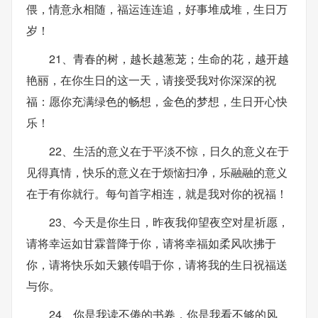
偎，情意永相随，福运连连追，好事堆成堆，生日万
岁！
21、青春的树，越长越葱茏；生命的花，越开越
艳丽，在你生日的这一天，请接受我对你深深的祝
福：愿你充满绿色的畅想，金色的梦想，生日开心快
乐！
22、生活的意义在于平淡不惊，日久的意义在于
见得真情，快乐的意义在于烦恼扫净，乐融融的意义
在于有你就行。每句首字相连，就是我对你的祝福！
23、今天是你生日，昨夜我仰望夜空对星祈愿，
请将幸运如甘霖普降于你，请将幸福如柔风吹拂于
你，请将快乐如天籁传唱于你，请将我的生日祝福送
与你。
24、你是我读不倦的书卷，你是我看不够的风