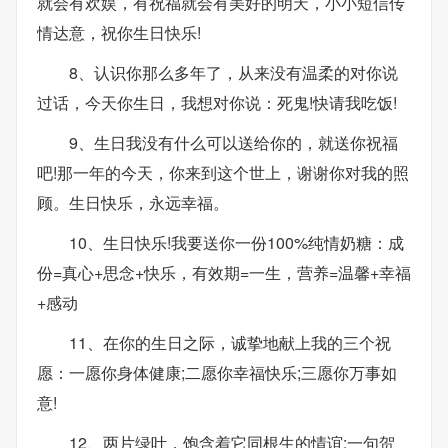
就会有欢娱，有祝福就会有美好的明天，小小短信传
情达意，祝你生日快乐!
8、认识你那么多年了，从来没有温柔的对你说
过话，今天你生日，我想对你说：死鬼!快请我吃饭!
9、生日我没有什么可以送给你的，就送你祝福
吧!那一年的今天，你来到这个世上，谢谢你对我的照
顾。生日快乐，永远幸福。
10、生日快乐!我要送你一份100%纯情奶糖：成
份=真心+思念+快乐，有效期=一生，营养=温馨+幸福
+感动
11、在你的生日之际，诚挚地献上我的三个祝
愿：一愿你身体健康;二愿你幸福快乐;三愿你万事如
意!
12、两片绿叶，饱含着它同根生的情谊;一句贺