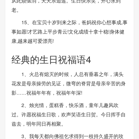
从此烦恼消，天天乐逍遥。生日快乐笑，开心永到
老。
15、在宝贝十岁到来之际，爸妈祝你心想事成,事
事如愿!才艺路上平步青云!文化成绩十拿十稳!身体健
康,越来越可爱漂亮!
经典的生日祝福语4
1、火总有熄灭的时候，人总有垂暮之年，满头
花发是母亲操劳的见证，微弯的脊背是母亲辛苦的身
影……祝福年年有，祝福年年深!
2、烛光情，蛋糕香，快乐酒，童年儿趣风吹
过。许愿祝福生日歌，欢声笑语生日贺。今日挥手自
兹去，明年同日再相聚。
3、我每天都向佛祖乞求得到一枝持久盛开的玫