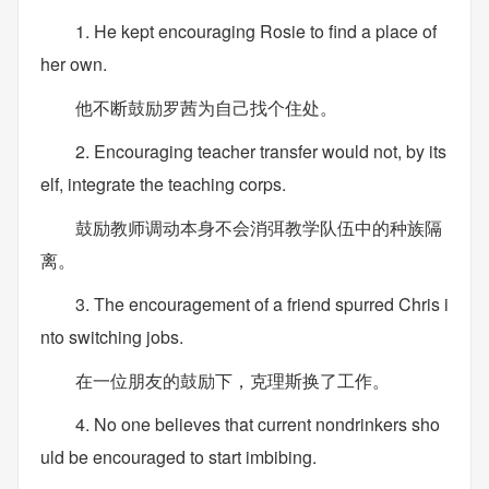
1. He kept encouraging Rosie to find a place of
her own.
他不断鼓励罗茜为自己找个住处。
2. Encouraging teacher transfer would not, by its
elf, integrate the teaching corps.
鼓励教师调动本身不会消弭教学队伍中的种族隔
离。
3. The encouragement of a friend spurred Chris i
nto switching jobs.
在一位朋友的鼓励下，克理斯换了工作。
4. No one believes that current nondrinkers sho
uld be encouraged to start imbibing.