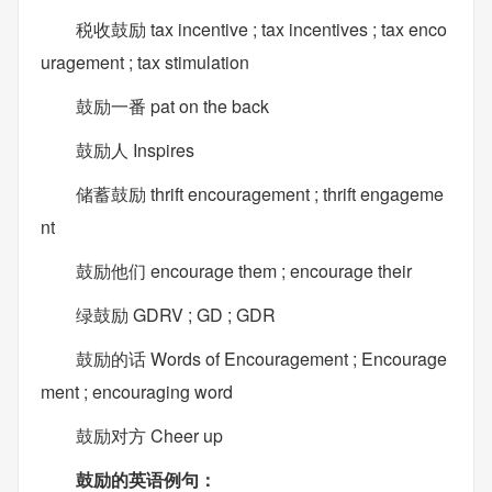
税收鼓励 tax incentive ; tax incentives ; tax enco
uragement ; tax stimulation
鼓励一番 pat on the back
鼓励人 Inspires
储蓄鼓励 thrift encouragement ; thrift engageme
nt
鼓励他们 encourage them ; encourage their
绿鼓励 GDRV ; GD ; GDR
鼓励的话 Words of Encouragement ; Encourage
ment ; encouraging word
鼓励对方 Cheer up
鼓励的英语例句：