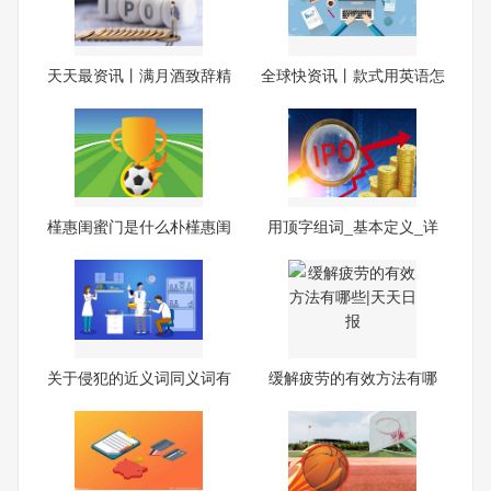
天天最资讯丨满月酒致辞精
全球快资讯丨款式用英语怎
选
么
槿惠闺蜜门是什么朴槿惠闺
用顶字组词_基本定义_详
蜜
细解
关于侵犯的近义词同义词有
缓解疲劳的有效方法有哪
哪
些|