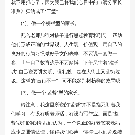
就不用担心了，因为我已将我们心目中的《满分家长
准则》归纳成了“三型”!
(1)、做一个榜样型的家长。
配合老师加强对孩子进行思想教育和引导，帮助
他们形成正确的世界观、人生观、价值观。用自己的
良好的行为习惯做好子女的表率，不要说一套做一
套。上午自己教育孩子不要赌博，下午又忙着“建长
城”;自己说要讲文明、懂礼貌，走在大街上又乱扔垃
圾。这样的“言行不一”，可不能起到树榜样的效果哦!
(2)、做一个“监督”型的家长。
请注意，我这里所说的“监督”并不是指死盯着我
们学习，有没有听老师话，有没有写作业。而是“监
督”我们的心情!我们认为，一个真正的好老爸或老妈
应该是通情达理，懂得我们心声，懂得让我们劳逸结