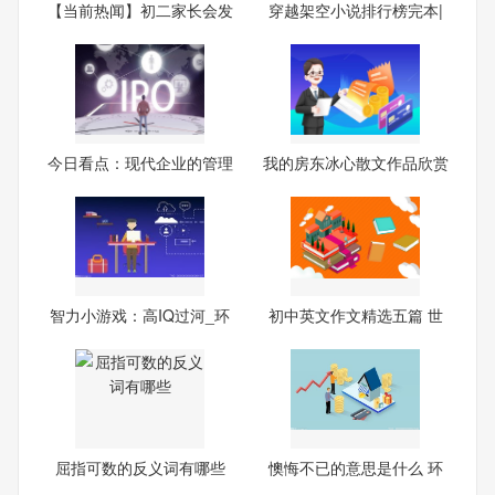
【当前热闻】初二家长会发
穿越架空小说排行榜完本|
言
全
今日看点：现代企业的管理
我的房东冰心散文作品欣赏
方
(3
智力小游戏：高IQ过河_环
初中英文作文精选五篇 世
球
界
屈指可数的反义词有哪些
懊悔不已的意思是什么 环
球