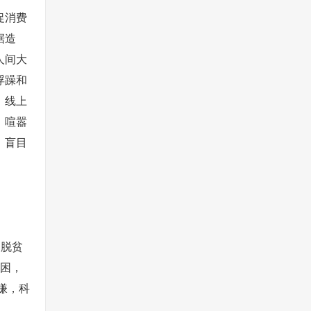
促消费
据造
人间大
浮躁和
，线上
，喧嚣
，盲目
，脱贫
贫困，
嫌，科