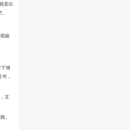
就卖出
空。
后瑕疵
业下增
证书，
外，文
铺路。