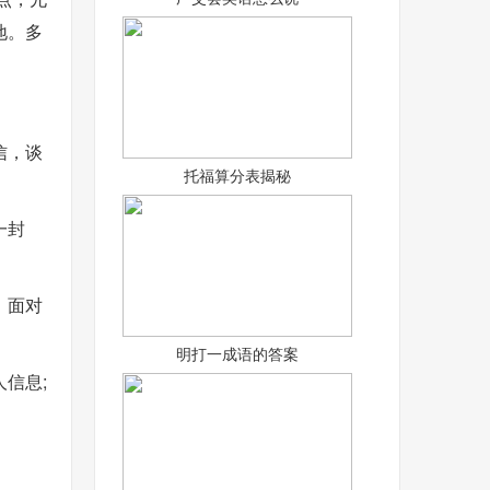
地。多
信，谈
托福算分表揭秘
一封
，面对
明打一成语的答案
信息;