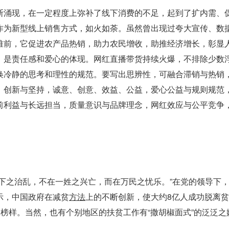
断涌现，在一定程度上弥补了线下消费的不足，起到了扩内需、
作为新型线上销售方式，如火如荼。虽然曾出现过夸大宣传、数
难前，它促进农产品热销，助力农民增收，助推经济增长，彰显
，是责任感和爱心的体现。网红直播带货持续火爆，不排除少数
唤冷静的思考和理性的规范。要写出思辨性，可融合滞销与热销
，创新与坚持，诚意、创意、效益、公益，爱心公益与规则规范
前利益与长远担当，质量意识与品牌理念，网红效应与公平竞争
下之治乱，不在一姓之兴亡，而在万民之忧乐。”在党的领导下
示，中国政府在减贫
方法
上的不断创新，使大约8亿人成功脱离
了榜样。当然，也有个别地区的扶贫工作有“撒胡椒面式”的泛泛之