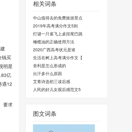
相关词条
中山值得去的免费旅游景点
2019年高考满分作文5则
灯谜一只雀飞上桌捏尾巴跳
橄榄油的正确使用方法
基建
2020广西高考状元是谁
块钱买
生活在树上高考满分作文【
舍利是怎么形成的
视明星
出汗多什么原因
83亿
艾青诗选初三读后感
遇12
人民的好儿女观后感范文5
。要求
图文词条