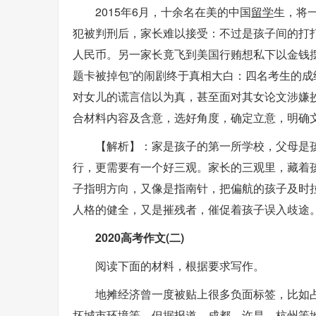
2015年6月，十余名在美的中国
留学
生，将
犯被判刑后，家长难以接受：不过是孩子间的打打
人民币。另一家长竟飞到美国行贿想私下以金钱摆平
题卡被掉包”的闹剧终于真相大白：四名考生的
对女儿的谎言信以为真，甚至面对其女论文涉嫌
合材料内容及含意，选好角度，确定立意，明确文
【解析】：家是孩子的第一所学校，父母是
行，更需要有一个好三观。家长的三观里，藏着
子指明方向，又像是指南针，把偏航的孩子及时
人格的健全，又是摧残者，催促着孩子误入歧途
2020高考作文(二)
阅读下面的材料，根据要求写作。
地摊经济曾一度被贴上很多负面标签，比如
坏城市环境等。但据报道，成都、许昌、杭州等地