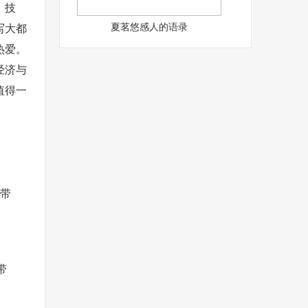
、技
夏茗悠感人的语录
写大都
热爱。
经济与
值得一
“带
带