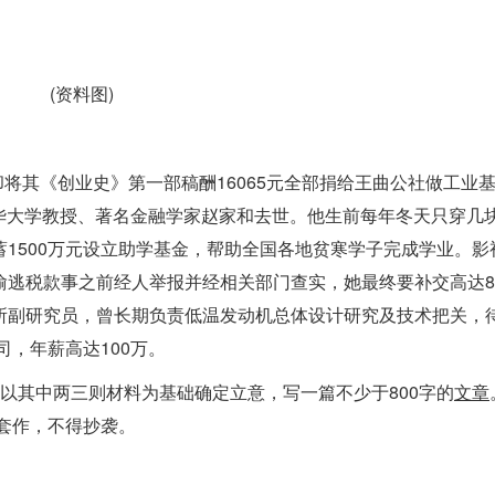
(资料图)
却将其《创业史》第一部稿酬16065元全部捐给王曲公社做工业
，清华大学教授、著名金融学家赵家和去世。他生前每年冬天只穿几
1500万元设立助学基金，帮助全国各地贫寒学子完成学业。影
偷逃税款事之前经人举报并经相关部门查实，她最终要补交高达8.
所副研究员，曾长期负责低温发动机总体设计研究及技术把关，待
司，年薪高达100万。
以其中两三则材料为基础确定立意，写一篇不少于800字的
文章
套作，不得抄袭。