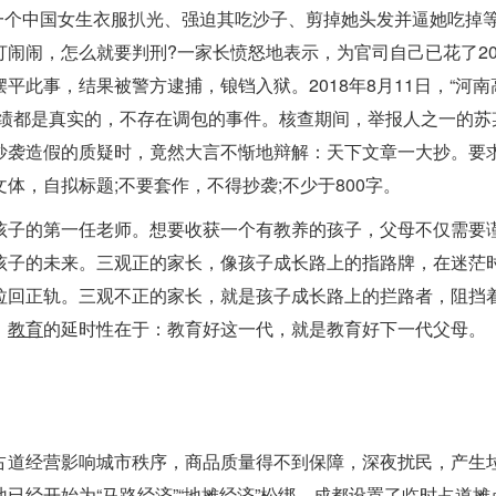
一个中国女生衣服扒光、强迫其吃沙子、剪掉她头发并逼她吃掉
闹闹，怎么就要判刑?一家长愤怒地表示，为官司自己已花了20
此事，结果被警方逮捕，锒铛入狱。2018年8月11日，“河南
成绩都是真实的，不存在调包的事件。核查期间，举报人之一的苏
抄袭造假的质疑时，竟然大言不惭地辩解：天下文章一大抄。要
体，自拟标题;不要套作，不得抄袭;不少于800字。
孩子的第一任老师。想要收获一个有教养的孩子，父母不仅需要
孩子的未来。三观正的家长，像孩子成长路上的指路牌，在迷茫
拉回正轨。三观不正的家长，就是孩子成长路上的拦路者，阻挡
。
教育
的延时性在于：教育好这一代，就是教育好下一代父母。
占道经营影响城市秩序，商品质量得不到保障，深夜扰民，产生
已经开始为“马路经济”“地摊经济”松绑。成都设置了临时占道摊