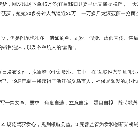
货，网友现场下单45万份;宜昌秭归县委书记直播卖脐橙，一天
宁菠萝，短短20多分钟人气逼近30万，一万多斤龙滚菠萝一抢而
阶段，但是问题也很多，诸如刷单、刷粉、假货、虚假宣传、售
销售泡沫，以及各种坑人的“套路”。
日发布文件，拟新增10个新职业。其中，在“互联网营销师”职
货网红”。19名电商主播获得了浙江省义乌市人力社保局颁发的职业
此写一篇文章。要求：角度自选，立意自定，题目自拟。除诗歌
2. 规范驾驭爱心，规则领航公益。3.完善监管为爱和创新架桥