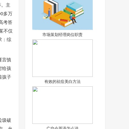
等。主
0多万
高考答
某不仅
市场策划经理岗位职责
求：综
谨言慎
时给孩
着孩子
有效的祛痘美白方法
垃圾破
点，允
广交会英语怎么说