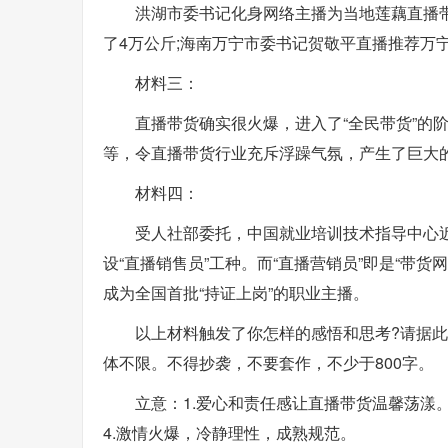
洪湖市委书记化身网络主播为当地莲藕直播带
了4万公斤;海南万宁市委书记贺敬平直播推荐万
材料三：
直播带货确实很火爆，进入了“全民带货”的
等，令直播带货行业充斥浮躁气氛，产生了巨大的
材料四：
受人社部委托，中国就业培训技术指导中心近
设“直播销售员”工种。而“直播营销员”即是“带
成为全国首批“持证上岗”的职业主播。
以上材料触发了你怎样的感悟和思考?请据
体不限。不得抄袭，不要套作，不少于800字。
立意：1.爱心和责任感让直播带货温馨荡漾。
4.激情火爆，冷静理性，成熟规范。