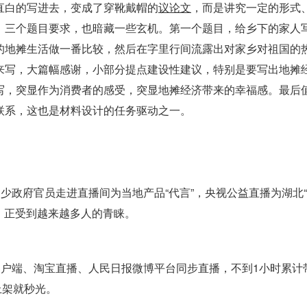
直白的写进去，变成了穿靴戴帽的
议论文
，而是讲究一定的形式
，三个题目要求，也暗藏一些玄机。第一个题目，给乡下的家人
的地摊生活做一番比较，然后在字里行间流露出对家乡对祖国的
来写，大篇幅感谢，小部分提点建设性建议，特别是要写出地摊
写，突显作为消费者的感受，突显地摊经济带来的幸福感。最后
联系，这也是材料设计的任务驱动之一。
不少政府官员走进直播间为当地产品“代言”，央视公益直播为湖北
式，正受到越来越多人的青睐。
客户端、淘宝直播、人民日报微博平台同步直播，不到1小时累计
上架就秒光。