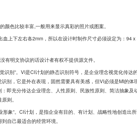
它表示的颜色比较丰富,一般用来显示真彩的照片或图案。
出血上下左右各2mm，所以在设计时制作尺寸必须设定为：94 x 
先没有明文协议的话设计者有权不提供源文件。
译为“企业视觉识别”。VI是CI计划的静态识别符号，是企业理念视觉化传达
觉识别，它是外在表现，固然需要具有美感，但VI必须是MI的体
则：即充分传达企业理念、人性原则、民族性原则、简洁抽象及
性原则。
，中文译为“企业形象”。CI计划，是指企业有目的、有计划、战略性地创造出
得到自己最适合的经营环境。