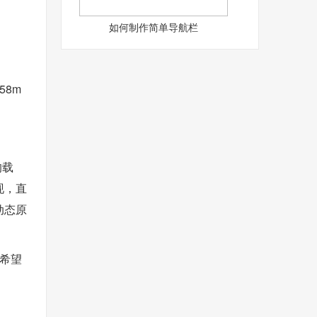
如何制作简单导航栏
58m
的载
现，直
动态原
所希望