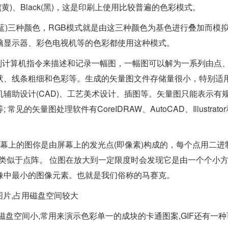
llow(黄)、Black(黑)，这是印刷上使用比较普遍的色彩模式。
红，绿，蓝)三种颜色，RGB模式就是由这三种颜色为基色进行叠加而模
脑显示器、彩色电视机等的色彩都使用这种模式。
列计算机指令来描述和记录一幅图，一幅图可以解为一系列由点
状、线条粗细和色彩等。生成的矢量图文件存储量很小，特别适
辅助设计(CAD)、工艺美术设计、插图等。矢量图只能表示有
量图处理软件有CoreIDRAW、AutoCAD、Illustrator和
幕上的图你是由屏幕上的发光点(即像素)构成的，每个点用二进
类似于点阵。 位图在放大到一定限度时会发现它是由一个个小
像中最小的图像元素。也就是我们俗称的马赛克。
图片,占用磁盘空间较大
占用磁盘空间小,常用来演示色彩单一的成块的卡通图案,GIF还有一