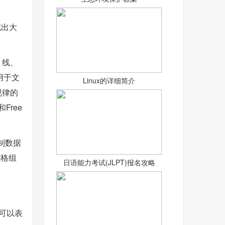
拟出大
、线、
用于文
Linux的详细简介
规律的
Free
制数据
方格组
日语能力考试(JLPT)报名攻略
种可以表