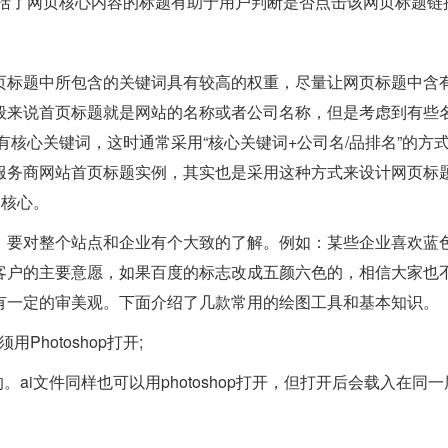
概括了网页核心内容的标题有助于用户判断是否点击该网页标题链
页标题中所包含的关键词具有较高的权重，尽量让网页标题中含
般来说首页标题就是网站的名称或者公司名称，但是考虑到有些
有核心关键词，这时通常采用“核心关键词+公司名/品排名”的方
服务商网站首页标题实例，其实也是采用这种方式来设计网页标
了核心。
，要对整个站点和企业有个大致的了解。例如：某些企业喜欢蓝
客户的主要意愿，如果百度的标志改成五颜六色的，相信大家也
有一定的审美观。下面介绍了几款常用的绘图工具和基本知识。
用Photoshop打开;
be公司的。ai文件同样也可以用photoshop打开，但打开后会载入在同