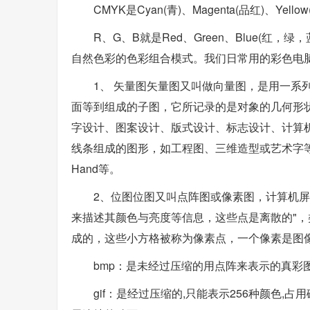
CMYK是Cyan(青)、Magenta(品红)、Ye
R、G、B就是Red、Green、Blue(
自然色彩的色彩组合模式。我们日常用的彩色电
1、 矢量图矢量图又叫做向量图，是用一系
面等到组成的子图，它所记录的是对象的几何形
字设计、图案设计、版式设计、标志设计、计算机
线条组成的图形，如工程图、三维造型或艺术字等; 常见的矢
Hand等。
2、位图位图又叫点阵图或像素图，计算机屏
来描述其颜色与亮度等信息，这些点是离散的"，
成的，这些小方格被称为像素点，一个像素是图
bmp：是未经过压缩的用点阵来表示的真彩
gif：是经过压缩的,只能表示256种颜色,