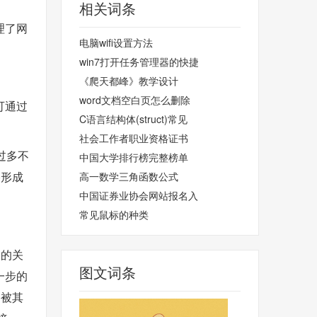
相关词条
理了网
电脑wifi设置方法
win7打开任务管理器的快捷
《爬天都峰》教学设计
word文档空白页怎么删除
可通过
C语言结构体(struct)常见
社会工作者职业资格证书
过多不
中国大学排行榜完整榜单
)形成
高一数学三角函数公式
中国证券业协会网站报名入
常见鼠标的种类
户的关
图文词条
一步的
题被其