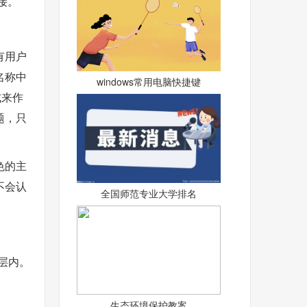
接。
有用户
名称中
windows常用电脑快捷键
式来作
题，只
色的主
不会认
全国师范专业大学排名
一层内。
生态环境保护教案