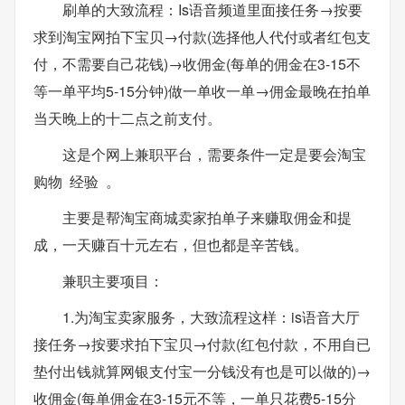
刷单的大致流程：Is语音频道里面接任务→按要
求到淘宝网拍下宝贝→付款(选择他人代付或者红包支
付，不需要自己花钱)→收佣金(每单的佣金在3-15不
等一单平均5-15分钟)做一单收一单→佣金最晚在拍单
当天晚上的十二点之前支付。
这是个网上兼职平台，需要条件一定是要会淘宝
购物 经验 。
主要是帮淘宝商城卖家拍单子来赚取佣金和提
成，一天赚百十元左右，但也都是辛苦钱。
兼职主要项目：
1.为淘宝卖家服务，大致流程这样：is语音大厅
接任务→按要求拍下宝贝→付款(红包付款，不用自已
垫付出钱就算网银支付宝一分钱没有也是可以做的)→
收佣金(每单佣金在3-15元不等，一单只花费5-15分