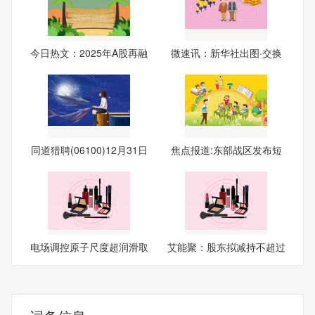
今日热文：2025年A股再融
微速讯：新华社出图·交换
资
你
同道猎聘(06100)12月31日
焦点报道:东部战区发布短
斥
视
电场调控原子尺度超润滑取
艾能聚：股东拟减持不超过
得
2%