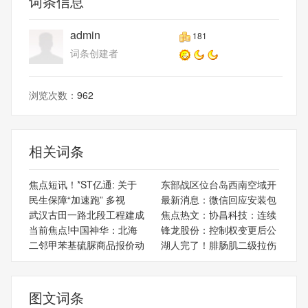
词条信息
admin
181
词条创建者
浏览次数：
962
相关词条
焦点短讯！*ST亿通: 关于
东部战区位台岛西南空域开
民生保障“加速跑” 多视
最新消息：微信回应安装包
武汉古田一路北段工程建成
焦点热文：协昌科技：连续
当前焦点!中国神华：北海
锋龙股份：控制权变更后公
二邻甲苯基硫脲商品报价动
湖人完了！腓肠肌二级拉伤
图文词条