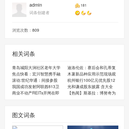
admin
181
词条创建者
浏览次数：
809
相关词条
青岛城阳大涧社区老年大学
迪洛伦佐：赛后会和孔蒂复
焦点快看：宏川智慧携手融
木薯新品种应用示范现场观
滚动:世纪华通：间接参股
杭州银行100亿元优先股12
我国成功发射阿联酋813卫
光和谦成股东披露 含大全
商业不动产REITs开闸在即
【热闻】斯基拉：博努奇为
图文词条