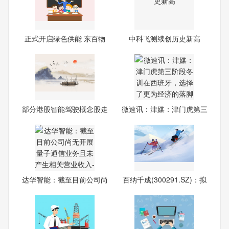
正式开启绿色供能 东百物
中科飞测续创历史新高
流
部分港股智能驾驶概念股走
微速讯：津媒：津门虎第三
强
阶
达华智能：截至目前公司尚
百纳千成(300291.SZ)：拟
无
购