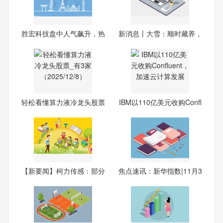
胜宏科技盘中人气飙升，热
新消息丨大雪：顺时藏养，
度
温
轻松看懂算力液冷龙头股票
IBM以110亿美元收购Confl
_
uen
【新要闻】柯力传感：部分
焦点速讯：新华指数|11月3
高
0